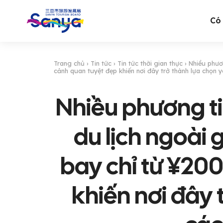
Có 
Trang chủ
›
Tin tức
›
Tin tức thời gian thực
›
Nhiều phươn
cảnh quan tuyệt đẹp khiến nơi đây trở thành lựa chọn y
Nhiều phương ti
du lịch ngoài
bay chỉ từ ¥200
khiến nơi đây 