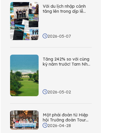
Với du lịch nhập cảnh
tăng lên trong dịp lễ
Quốc tế Lao động,
Sanya đang tận dụng
mạng lưới các văn
phòng liên lạc nước
2026-05-07
ngoài để thực hiện các
hoạt động tiếp cận đa
nền tảng ở nước ngoài.
Tăng 242% so với cùng
kỳ năm trước! Tam Nha
xếp thứ hai trong số các
thành phố ven biển của
Trung Quốc về mức độ
sôi động trên mạng xã
hội ở nước ngoài
2026-05-02
Một phái đoàn từ Hiệp
hội Trưởng đoàn Tour
Đài Loan đến thăm Tam
2026-04-28
Á để khám phá các cơ