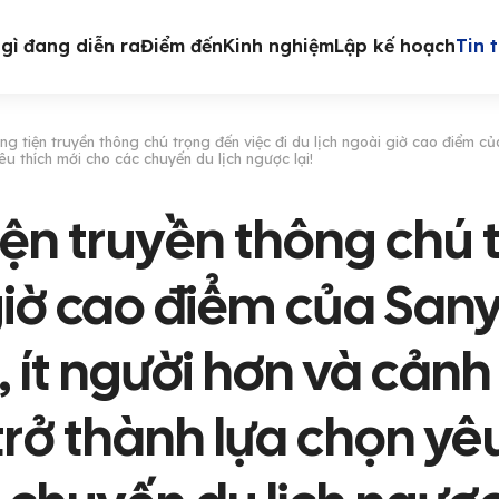
gì đang diễn ra
Điểm đến
Kinh nghiệm
Lập kế hoạch
Tin 
g tiện truyền thông chú trọng đến việc đi du lịch ngoài giờ cao điểm củ
êu thích mới cho các chuyến du lịch ngược lại!
ện truyền thông chú t
 giờ cao điểm của San
, ít người hơn và cản
trở thành lựa chọn yê