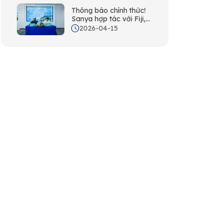
Thông báo chính thức!
Sanya hợp tác với Fiji,
bổ sung một đối tác
2026-04-15
Nam Thái Bình Dương
mới vào mạng lưới quốc
tế của mình!