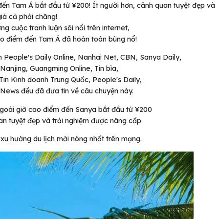
đến Tam Á bắt đầu từ ¥200! Ít người hơn, cảnh quan tuyệt đẹp và
iá cả phải chăng!
g cuộc tranh luận sôi nổi trên internet,
 cao điểm đến Tam Á đã hoàn toàn bùng nổ!
 People's Daily Online, Nanhai Net, CBN, Sanya Daily,
Nanjing, Guangming Online, Tin bìa,
Tin Kinh doanh Trung Quốc, People's Daily,
 News đều đã đưa tin về câu chuyện này.
ngoài giờ cao điểm đến Sanya bắt đầu từ ¥200
an tuyệt đẹp và trải nghiệm được nâng cấp
xu hướng du lịch mới nóng nhất trên mạng.