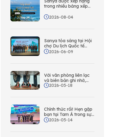
Sanya được xếp hạng
trong nhiều bảng xếp
hạng Trip.com toàn cầu,
sức hút của đảo nhiệt
2026-08-04
đới được công nhận
trên toàn thế giới
Sanya tỏa sáng tại Hội
chợ Du lịch Quốc tế
Seoul. Lên kế hoạch
2026-06-09
cho chuyến phiêu lưu
Sanya tiếp theo của
bạn – Sanya đang gọi
cho Hàn Quốc!
Với văn phòng liên lạc
và biên bản ghi nhớ,
2026-05-18
Sanya đang tích cực
mở rộng thị trường du
lịch tại Kazakhstan và
xây dựng mạng lưới tiếp
thị, quảng bá toàn diện
Chính thức rồi! Hẹn gặp
trên toàn Trung Á.
bạn tại Tam Á trong sự
kiện du lịch hàng đầu
2026-05-14
châu Á - Thái Bình
Dương năm 2027!