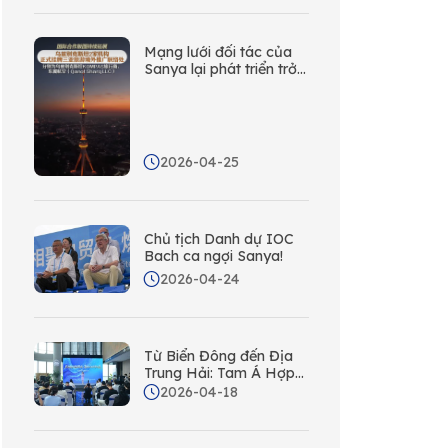
hội hợp tác mới thông
qua hợp tác có mục
tiêu!
Mạng lưới đối tác của
Sanya lại phát triển trở
lại! Năm văn phòng liên
lạc xúc tiến nước ngoài
mới đã được thành lập
tại Trung Á.
2026-04-25
Chủ tịch Danh dự IOC
Bach ca ngợi Sanya!
2026-04-24
Từ Biển Đông đến Địa
Trung Hải: Tam Á Hợp
tác với Ban Du lịch
2026-04-18
Quốc gia Ý; Ga Tơ Lụa
Ra Mắt Hôm Nay