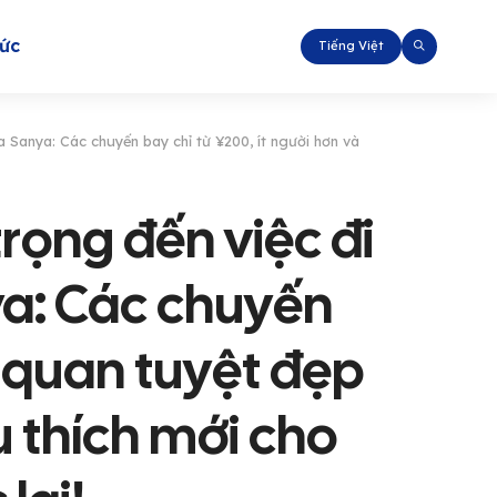
tức
Tiếng Việt
a Sanya: Các chuyến bay chỉ từ ¥200, ít người hơn và
rọng đến việc đi
ya: Các chuyến
h quan tuyệt đẹp
u thích mới cho