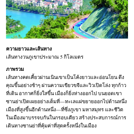
ความยาวและเส้นทาง
เส้นทางวนภูเขาประมาณ 5 กิโลเมตร
ภาพรวม
เส้นทางคดเคี้ยวผ่านเนินเขาเป็นโค้งยาวและอ่อนโยน ดึง
คุณขึ้นอย่างช้าๆ ผ่านความเขียวขจีและวิวเปิดโล่ง ทุกก้าว
ที่เดิน อากาศก็ยิ่งใสขึ้น เมืองก็ยิ่งห่างออกไป
บนยอดเขา
ซานย่าเปิดเผยอย่างเต็มที่—ทะเลแผ่ขยายออกไปด้านหนึ่ง
เมืองที่สูงขึ้นอีกด้านหนึ่ง—ที่ซึ่งภูเขา มหาสมุทร และชีวิต
ในเมืองมาบรรจบกันในกรอบเดียว สร้างประสบการณ์การ
เดินทางซานย่าที่คุ้มค่าที่สุดครั้งหนึ่งในเมือง