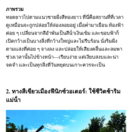
ภาพรวม
ทอดยาวไปตามแนวชายฝั่งสีทองยาว ที่นี่คือสถานที่ที่เวลา
ดูเหมือนจะถูกปล่อยให้ล่องลอยอยู่ เมื่อค่ํามาเยือน ท้องฟ้า
ค่อย ๆ เปลี่ยนจากสีอําพันเป็นสีน้ําเงินเข้ม และขอบฟ้าก็
เปิดกว้างเป็นบางสิ่งที่กว้างใหญ่และไม่รีบร้อน
นั่งริมฝั่ง
ตามแสงที่ค่อย ๆ จางลง และปล่อยให้เสียงคลื่นและลมพา
ช่วงเวลานั้นไปข้างหน้า—เรียบง่าย แต่เงียบสงบและน่า
จดจํา และเป็นทุกสิ่งที่วันหยุดบนเกาะควรจะเป็น
2. ทางสีเขียวเมืองฟีนิกซ์วอเตอร์: ใช้ชีวิตช้าริม
แม่น้ํา