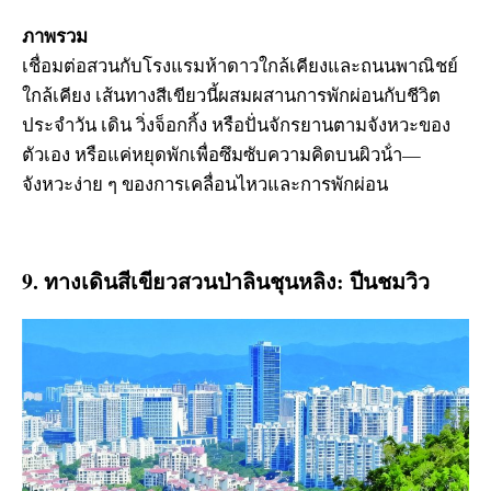
ภาพรวม
เชื่อมต่อสวนกับโรงแรมห้าดาวใกล้เคียงและถนนพาณิชย์
ใกล้เคียง เส้นทางสีเขียวนี้ผสมผสานการพักผ่อนกับชีวิต
ประจําวัน เดิน วิ่งจ็อกกิ้ง หรือปั่นจักรยานตามจังหวะของ
ตัวเอง หรือแค่หยุดพักเพื่อซึมซับความคิดบนผิวน้ํา—
จังหวะง่าย ๆ ของการเคลื่อนไหวและการพักผ่อน
9. ทางเดินสีเขียวสวนป่าลินชุนหลิง: ปีนชมวิว