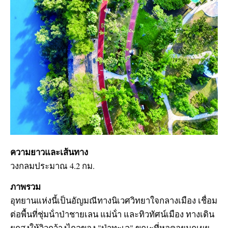
ความยาวและเส้นทาง
วงกลมประมาณ 4.2 กม.
ภาพรวม
อุทยานแห่งนี้เป็นอัญมณีทางนิเวศวิทยาใจกลางเมือง เชื่อม
ต่อพื้นที่ชุ่มน้ําป่าชายเลน แม่น้ํา และทิวทัศน์เมือง ทางเดิน
ยกสูงให้วิวกว้างไกลของ "ป่าทะเล" ขณะที่หอคอยนกเผย