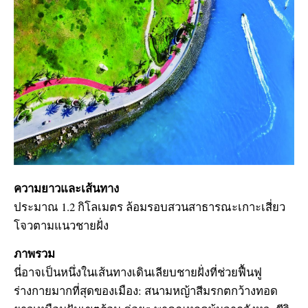
ความยาวและเส้นทาง
ประมาณ 1.2 กิโลเมตร ล้อมรอบสวนสาธารณะเกาะเสี่ยว
โจวตามแนวชายฝั่ง
ภาพรวม
นี่อาจเป็นหนึ่งในเส้นทางเดินเลียบชายฝั่งที่ช่วยฟื้นฟู
ร่างกายมากที่สุดของเมือง: สนามหญ้าสีมรกตกว้างทอด