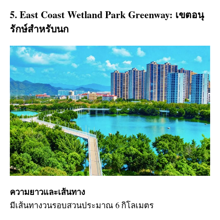
5. East Coast Wetland Park Greenway: เขตอนุ
รักษ์สําหรับนก
ความยาวและเส้นทาง
มีเส้นทางวนรอบสวนประมาณ 6 กิโลเมตร