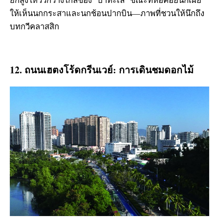
ให้เห็นนกกระสาและนกช้อนปากบิน—ภาพที่ชวนให้นึกถึง
บทกวีคลาสสิก
12. ถนนเฮตงโร้ดกรีนเวย์: การเดินชมดอกไม้