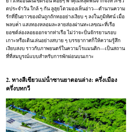
ยาวเหมือนฝันเขตร้อน ค่อยๆ พาคุณหลุดพ้นจากจังหวะชีวิ
ตประจําวัน ใกล้ ๆ กัน ลูฮุยโตวมองเห็นอ่าว—ตํานานความ
รักที่ยืนยาวของมันถูกถักทออย่างเงียบ ๆ ลงในภูมิทัศน์ เมื่อ
พลบค่ํา แสงทองหลอมละลายส่องผ่านทะเลขณะที่เรือ
ยอชต์ล่องลอยออกจากท่าเรือ ไม่ว่าจะปั่นจักรยานรอบ
เกาะหรือเดินเล่นอย่างสบาย ๆ บรรยากาศก็ให้ความรู้สึก
เงียบสงบ ราวกับภาพยนตร์ในความโรแมนติก—เป็นสถาน
ที่ที่สมบูรณ์แบบสําหรับการพักผ่อนบนเกาะ
2. ทางสีเขียวแม่น้ําซานยาตอนล่าง: ครึ่งเมือง
ครึ่งบทกวี