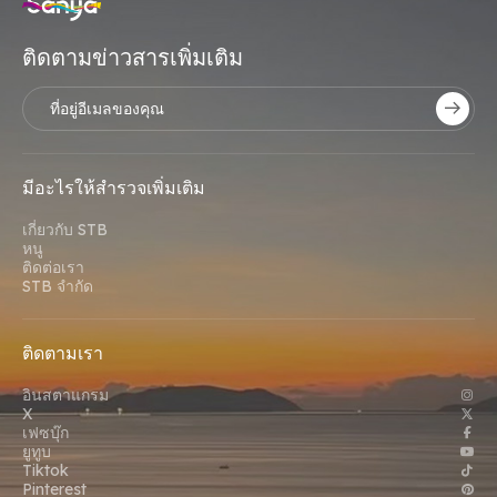
ติดตามข่าวสารเพิ่มเติม
มีอะไรให้สํารวจเพิ่มเติม
เกี่ยวกับ STB
หนู
ติดต่อเรา
STB จํากัด
ติดตามเรา
อินสตาแกรม
X
เฟซบุ๊ก
ยูทูบ
Tiktok
Pinterest