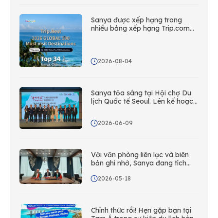
Sanya được xếp hạng trong
nhiều bảng xếp hạng Trip.com
toàn cầu, sức hút của đảo nhiệt
đới được công nhận trên toàn
thế giới
2026-08-04
Sanya tỏa sáng tại Hội chợ Du
lịch Quốc tế Seoul. Lên kế hoạch
cho chuyến phiêu lưu Sanya tiếp
theo của bạn – Sanya đang gọi
2026-06-09
cho Hàn Quốc!
Với văn phòng liên lạc và biên
bản ghi nhớ, Sanya đang tích
cực mở rộng thị trường du lịch
2026-05-18
tại Kazakhstan và xây dựng
mạng lưới tiếp thị, quảng bá
toàn diện trên toàn Trung Á.
Chính thức rồi! Hẹn gặp bạn tại