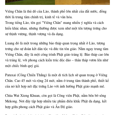
Viêng Chăn là thủ đô của Lào, thành phố lớn nhất của đất nước, đồng
thời là trung tâm chính trị, kinh tế và văn hóa.
Trong tiếng Lào, tên gọi "Viêng Chăn" mang nhiều ý nghĩa và cách
hiểu khác nhau, nhưng thường được xem như một tên tượng trưng cho
sự thịnh vượng, thịnh vượng và đa dạng.
Luang đó là một trong những bảo tháp quan trọng nhất ở Lào, tượng
trưng cho sự đoàn kết dân tộc và đức tin tôn giáo. Nằm ngay trung tâm
Viêng Chăn, đây là một công trình Phật giáo tráng lệ. Bảo tháp cao lớn
và tráng lệ, với phong cách kiến trúc độc đáo – thân tháp vươn lên như
một chiếc bình quý giá.
Patuxai (Cổng Chiến Thắng) là một di tích lịch sử quan trọng ở Viêng
Chăn. Cao 45 mét và rộng 24 mét, nằm ở trung tâm thành phố, thiết kế
của nó kết hợp nét đặc trưng Lào với ảnh hưởng Phật giáo mạnh mẽ.
Chùa Wat Xieng Khuan, còn gọi là Công viên Phật, nằm bên bờ sông
Mekong. Nơi đây tập hợp nhiều tác phẩm điêu khắc Phật đa dạng, kết
hợp giữa phong cách Phật giáo và Ấn Độ giáo.