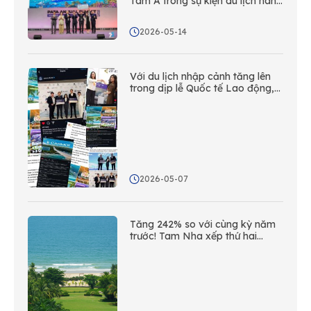
Tam Á trong sự kiện du lịch hàng
đầu châu Á - Thái Bình Dương
năm 2027!
2026-05-14
Với du lịch nhập cảnh tăng lên
trong dịp lễ Quốc tế Lao động,
Sanya đang tận dụng mạng lưới
các văn phòng liên lạc nước
ngoài để thực hiện các hoạt
động tiếp cận đa nền tảng ở
nước ngoài.
2026-05-07
Tăng 242% so với cùng kỳ năm
trước! Tam Nha xếp thứ hai
trong số các thành phố ven biển
của Trung Quốc về mức độ sôi
động trên mạng xã hội ở nước
ngoài