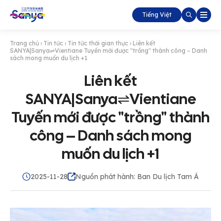
Tiếng Việt
Trang chủ
›
Tin tức
›
Tin tức thời gian thực
›
Liên kết
SANYA|Sanya⇌Vientiane Tuyến mới được "trồng" thành công – Danh
sách mong muốn du lịch +1
Liên kết
SANYA|Sanya⇌Vientiane
Tuyến mới được "trồng" thành
công – Danh sách mong
muốn du lịch +1
2025-11-28
Nguồn phát hành: Ban Du lịch Tam Á