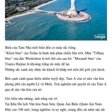
Biển của Tam Nha mỗi biển đều có màu sắc riêng.
"Klein blue" của Xidao là hình ảnh phản chiếu bầu trời; Màu "Tiffany
blue" của đảo Wuzhizhou là hơi thở của san hô; "Morandi blue" của
Tianya Haijiao là khoảng trắng do mây để lại.
Những sắc xanh này được du khách từ khắp nơi trên thế giới yêu thích.
Bên cạnh cảnh quan thiên nhiên tuyệt đẹp, Tam Á còn có nền văn hóa
phong phú của người Lý và Miêu. Trải nghiệm nét quyến rũ của Tam Á
qua di sản văn hóa của nó.
Gió biển nhẹ nhàng, ánh nắng rực rỡ.
Tại Khu Du lịch Văn hóa Nam Sơn, Quán Âm Biển (Quán Âm Nam
Hải) cao 108 mét, trang nghiêm và uy nghi, mang đến cái nhìn sâu sắc