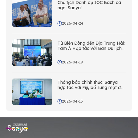
Chủ tịch Danh dự IOC Bach ca
ngợi Sanya!
2026-04-24
Từ Biển Đông đến Địa Trung Hải:
Tam Á Hợp tác với Ban Du lịch
Quốc gia Ý; Ga Tơ Lụa Ra Mắt
Hôm Nay
2026-04-18
Thông báo chính thức! Sanya
hợp tác với Fiji, bổ sung một đối
tác Nam Thái Bình Dương mới
vào mạng lưới quốc tế của mình!
2026-04-15