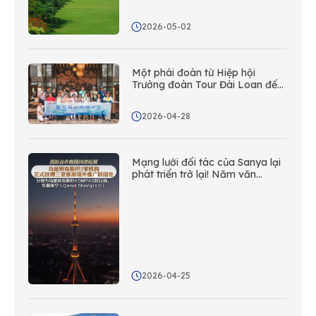
2026-05-02
Một phái đoàn từ Hiệp hội
Trưởng đoàn Tour Đài Loan đến
thăm Tam Á để khám phá các
cơ hội hợp tác mới thông qua
2026-04-28
hợp tác có mục tiêu!
Mạng lưới đối tác của Sanya lại
phát triển trở lại! Năm văn
phòng liên lạc xúc tiến nước
ngoài mới đã được thành lập tại
Trung Á.
2026-04-25