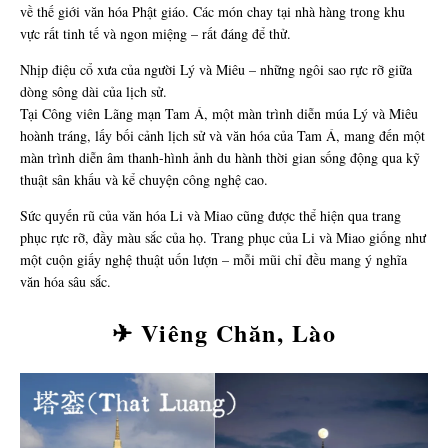
về thế giới văn hóa Phật giáo. Các món chay tại nhà hàng trong khu
vực rất tinh tế và ngon miệng – rất đáng để thử.
Nhịp điệu cổ xưa của người Lý và Miêu – những ngôi sao rực rỡ giữa
dòng sông dài của lịch sử.
Tại Công viên Lãng mạn Tam Á, một màn trình diễn múa Lý và Miêu
hoành tráng, lấy bối cảnh lịch sử và văn hóa của Tam Á, mang đến một
màn trình diễn âm thanh-hình ảnh du hành thời gian sống động qua kỹ
thuật sân khấu và kể chuyện công nghệ cao.
Sức quyến rũ của văn hóa Li và Miao cũng được thể hiện qua trang
phục rực rỡ, đầy màu sắc của họ. Trang phục của Li và Miao giống như
một cuộn giấy nghệ thuật uốn lượn – mỗi mũi chỉ đều mang ý nghĩa
văn hóa sâu sắc.
✈ Viêng Chăn, Lào