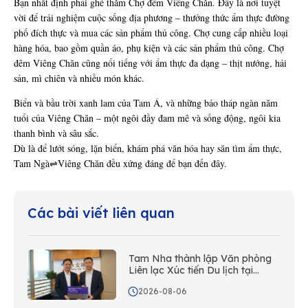
Bạn nhất định phải ghé thăm Chợ đêm Viêng Chăn. Đây là nơi tuyệt
vời để trải nghiệm cuộc sống địa phương – thưởng thức ẩm thực đường
phố đích thực và mua các sản phẩm thủ công. Chợ cung cấp nhiều loại
hàng hóa, bao gồm quần áo, phụ kiện và các sản phẩm thủ công. Chợ
đêm Viêng Chăn cũng nổi tiếng với ẩm thực đa dạng – thịt nướng, hải
sản, mì chiên và nhiều món khác.
Biển và bầu trời xanh lam của Tam Á, và những bảo tháp ngàn năm
tuổi của Viêng Chăn – một ngôi đầy đam mê và sống động, ngôi kia
thanh bình và sâu sắc.
Dù là để lướt sóng, lặn biển, khám phá văn hóa hay săn tìm ẩm thực,
Tam Ngà⇌Viêng Chăn đều xứng đáng để bạn đến đây.
Các bài viết liên quan
Tam Nha thành lập Văn phòng
Liên lạc Xúc tiến Du lịch tại
Hồng Kông cùng Wing On Travel
2026-08-06