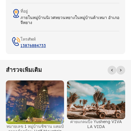
ที่อยู่
ภายในหมู่บ้านนิเวศหยวนหยางในหมู่บ้านต้าเหมา อําเภอ
จีหยาง
โทรศัพท์
13876884733
สํารวจเพิ่มเติม
า
ค่ายแกลมปิ้ง Yusheng VIVA
หมายเลข 1 หมู่บ้านชิซาน แคมป์
LA VIDA