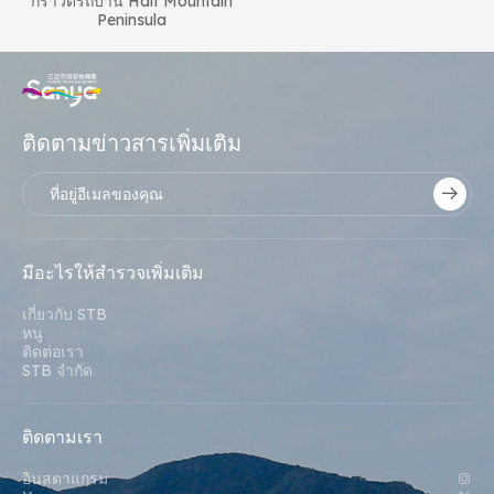
กราวด์รถบ้าน Half Mountain
Peninsula
ติดตามข่าวสารเพิ่มเติม
มีอะไรให้สํารวจเพิ่มเติม
เกี่ยวกับ STB
หนู
ติดต่อเรา
STB จํากัด
ติดตามเรา
อินสตาแกรม