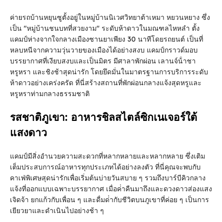
ค่ายรถบ้านหยุนซูตั้งอยู่ในหมู่บ้านนิเวศวิทยาต้าเหมา หยวนหยาง ซึ่ง
เป็น "หมู่บ้านชนบทที่สวยงาม" ระดับห้าดาวในมณฑลไหหลํา ตั้ง
แคมป์ห่างจากใจกลางเมืองซานยาเพียง 30 นาทีโดยรถยนต์ เป็นที่
หลบหนีจากความวุ่นวายของเมืองได้อย่างสงบ แคมป์กราวด์มอบ
บรรยากาศที่เงียบสงบและเป็นมิตร มีศาลาพักผ่อน เลานจ์น้ําชา
หรูหรา และชิงช้าสุดน่ารัก โดยยึดมั่นในมาตรฐานการบริการระดับ
ห้าดาวอย่างเคร่งครัด ที่นี่สร้างสถานที่พักผ่อนกลางแจ้งสุดหรูและ
หรูหราท่ามกลางธรรมชาติ
รสชาติภูเขา: อาหารชิลสไตล์ซิกเนเจอร์ใต้
แสงดาว
แคมป์มีสิ่งอํานวยความสะดวกที่หลากหลายและหลากหลาย ซึ่งเติม
เต็มประสบการณ์อาหารทุกประเภทได้อย่างลงตัว ที่นี่คุณจะพบกับ
คาเฟ่พิเศษสุดน่ารักเพื่อเริ่มต้นบ่ายวันสบาย ๆ รวมถึงบาร์บีคิวกลาง
แจ้งที่ออกแบบเฉพาะบรรยากาศ เมื่อค่ําคืนมาถึงและดวงดาวส่องแสง
เจิดจ้า ยกแก้วกับเพื่อน ๆ และดื่มด่ํากับชีวิตบนภูเขาที่ค่อย ๆ เป็นการ
เยียวยาและดําเนินไปอย่างช้า ๆ