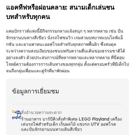
แอคทีฟหรือผ่อนคลาย: สนามเด็กเล่นชน
บทสําหรับทุกคน
แคมป์กราวด์แห่งนี้มีกิจกรรมกลางแจ้งสนุก ๆ หลากหลาย เช่น ปั่น
จักรยานบนทางสีเขียว นั่งรถไฟชมวิว เกมสวมบทบาทแบบไลฟ์แอ็
กชัน และยานพาหนะออฟโรดสําหรับทุกสภาพพื้นผิว ซึ่งสมดุล
ระหว่างความสงบเงียบของชนบทกับความตื่นเต้นของธรรมชาติได้
อย่างลงตัว ด้วยประสบการณ์ที่หลากหลายและหลากหลาย ที่นี่ตอบ
โจทย์ความต้องการการเดินทางของทุกกลุ่ม ตั้งแต่ครอบครัวที่มีเด็กไป
จนถึงกลุ่มเพื่อนและคู่รักที่มาพักผ่อน
ข้อมูลการเยี่ยมชม
สิ่งอํานวยความสะดวก
ร้านอาหาร บาร์บีคิวสั่งทําพิเศษ LEGO Playland เครื่อง
เล่นรถไฟสําหรับเด็ก เก็บผลไม้ แข่งรถ UTV ออฟโรด
และปั่นจักรยานบนทางเดินสีเขียว