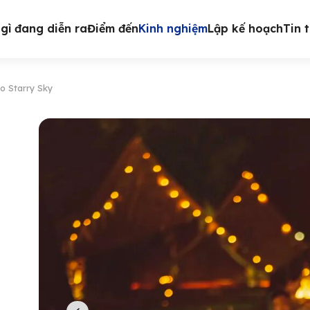
gì đang diễn ra
Điểm đến
Kinh nghiệm
Lập kế hoạch
Tin 
ao Starry Sky