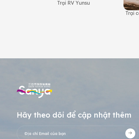
Trại RV Yunsu
Trại 
 cắm trại
untain
Hãy theo dõi để cập nhật thêm