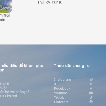
Trại RV Yunsu
Trại cắm
m trại
ain
hiều điều để khám phá
Theo dõi chúng tôi
ơn
Instagram
ề STB
X
huột
Facebook
iên hệ với chúng tôi
Youtube
TB Limited
Tiktok
Pinterest