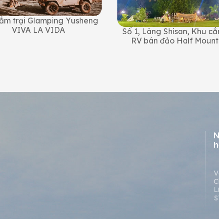
cắm trại Glamping Yusheng
VIVA LA VIDA
Số 1, Làng Shisan, Khu cắ
RV bán đảo Half Mount
N
h
V
C
L
S