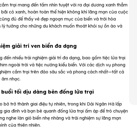
 cắm trại mang đến tầm nhìn tuyệt vời ra đại dương xanh thẳm
g bãi cỏ xanh, hoàn toàn thể hiện không khí lãng mạn của cuộc
ìn cũng đủ để thấy vẻ đẹp ngoạn mục của biển và trời hòa
n lý tưởng cho những du khách muốn thoát khỏi sự ồn ào và
hiệm giải trí ven biển đa dạng
đến nhiều trải nghiệm giải trí đa dạng, bao gồm tiệc lửa trại
him ngoài trời và tiệc nướng kiểu biển. Với các dịch vụ phong
nghiệm cắm trại trên đảo sâu sắc và phong cách nhất—tất cả
 âm nhạc.
buổi tối dịu dàng bên đống lửa trại
bờ trở thành giai điệu tự nhiên, trong khi Dải Ngân Hà lấp
ng gia đình và bạn bè quanh đống lửa trại ấm áp để trò chuyện
ắng nghe làn gió biển nhẹ nhàng và trải nghiệm sự lãng mạn
ình của thiên nhiên.