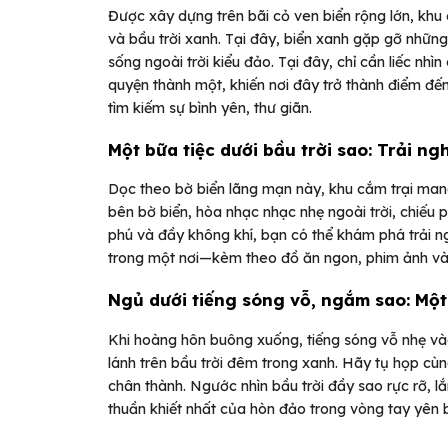
Được xây dựng trên bãi cỏ ven biển rộng lớn, khu
và bầu trời xanh. Tại đây, biển xanh gặp gỡ nhữn
sống ngoài trời kiểu đảo. Tại đây, chỉ cần liếc nh
quyện thành một, khiến nơi đây trở thành điểm đế
tìm kiếm sự bình yên, thư giãn.
Một bữa tiệc dưới bầu trời sao: Trải ng
Dọc theo bờ biển lãng mạn này, khu cắm trại mang 
bên bờ biển, hòa nhạc nhạc nhẹ ngoài trời, chiếu p
phú và đầy không khí, bạn có thể khám phá trải 
trong một nơi—kèm theo đồ ăn ngon, phim ảnh và
Ngủ dưới tiếng sóng vỗ, ngắm sao: Một 
Khi hoàng hôn buông xuống, tiếng sóng vỗ nhẹ vào 
lánh trên bầu trời đêm trong xanh. Hãy tụ họp cù
chân thành. Ngước nhìn bầu trời đầy sao rực rỡ, l
thuần khiết nhất của hòn đảo trong vòng tay yên b