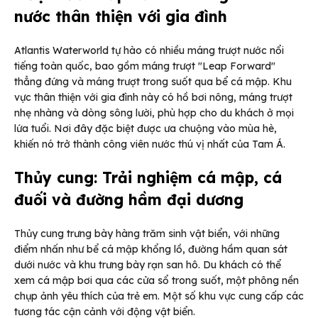
nước thân thiện với gia đình
Atlantis Waterworld tự hào có nhiều máng trượt nước nổi
tiếng toàn quốc, bao gồm máng trượt "Leap Forward"
thẳng đứng và máng trượt trong suốt qua bể cá mập. Khu
vực thân thiện với gia đình này có hồ bơi nông, máng trượt
nhẹ nhàng và dòng sông lười, phù hợp cho du khách ở mọi
lứa tuổi. Nơi đây đặc biệt được ưa chuộng vào mùa hè,
khiến nó trở thành công viên nước thú vị nhất của Tam Á.
Thủy cung: Trải nghiệm cá mập, cá
đuối và đường hầm đại dương
Thủy cung trưng bày hàng trăm sinh vật biển, với những
điểm nhấn như bể cá mập khổng lồ, đường hầm quan sát
dưới nước và khu trưng bày rạn san hô. Du khách có thể
xem cá mập bơi qua các cửa sổ trong suốt, một phông nền
chụp ảnh yêu thích của trẻ em. Một số khu vực cung cấp các
tương tác cận cảnh với động vật biển.