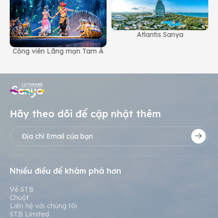
Atlantis Sanya
T
Công viên Lãng mạn Tam Á
Hãy theo dõi để cập nhật thêm
Nhiều điều để khám phá hơn
Về STB
Chuột
Liên hệ với chúng tôi
STB Limited