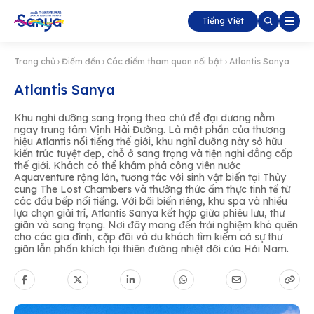
Tiếng Việt
Trang chủ
›
Điểm đến
›
Các điểm tham quan nổi bật
›
Atlantis Sanya
Atlantis Sanya
Khu nghỉ dưỡng sang trọng theo chủ đề đại dương nằm
ngay trung tâm Vịnh Hải Đường. Là một phần của thương
hiệu Atlantis nổi tiếng thế giới, khu nghỉ dưỡng này sở hữu
kiến trúc tuyệt đẹp, chỗ ở sang trọng và tiện nghi đẳng cấp
thế giới. Khách có thể khám phá công viên nước
Aquaventure rộng lớn, tương tác với sinh vật biển tại Thủy
cung The Lost Chambers và thưởng thức ẩm thực tinh tế từ
các đầu bếp nổi tiếng. Với bãi biển riêng, khu spa và nhiều
lựa chọn giải trí, Atlantis Sanya kết hợp giữa phiêu lưu, thư
giãn và sang trọng. Nơi đây mang đến trải nghiệm khó quên
cho các gia đình, cặp đôi và du khách tìm kiếm cả sự thư
giãn lẫn phấn khích tại thiên đường nhiệt đới của Hải Nam.