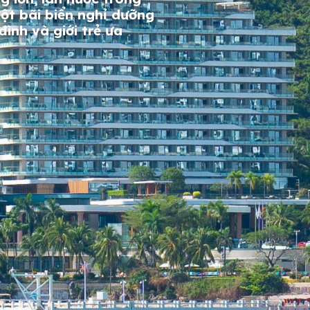
một bãi biển nghỉ dưỡng
ình và giới trẻ ưa