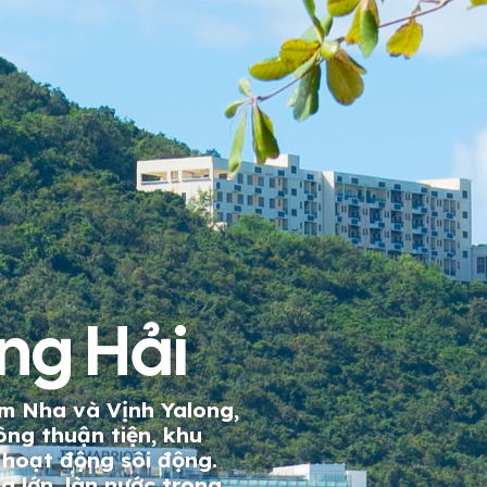
ng Hải
m Nha và Vịnh Yalong,
ông thuận tiện, khu
 hoạt động sôi động.
g lớn, làn nước trong