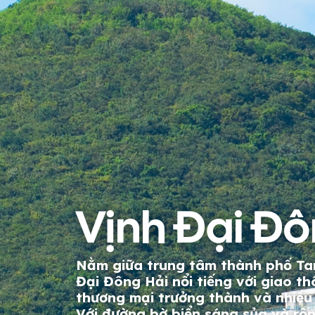
Vịnh Đại Đô
Nằm giữa trung tâm thành phố Ta
Đại Đông Hải nổi tiếng với giao th
thương mại trưởng thành và nhiều
Với đường bờ biển sáng sủa và rộn