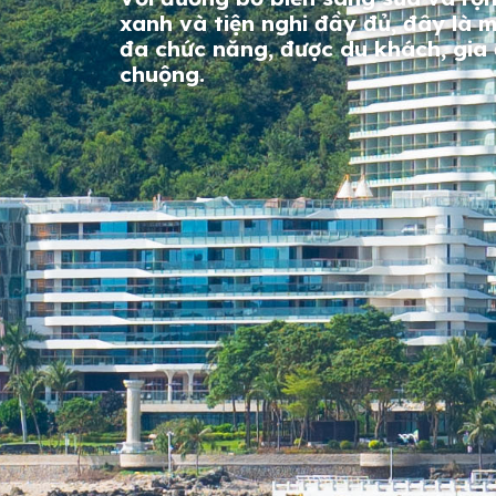
xanh và tiện nghi đầy đủ, đây là 
đa chức năng, được du khách, gia đ
chuộng.