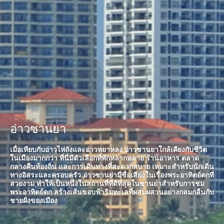
อ่าวซานยา
เมื่อเทียบกับอ่าวไห่ถังและอ่าวหยาหลง อ่าวซานยาใกล้เคียงกับชีวิต
ในเมืองมากกว่า ที่นี่มีตัวเลือกที่พักหลากหลาย ร้านอาหาร ตลาด
กลางคืนท้องถิ่น และการเดินทางที่สะดวกสบาย เหมาะสําหรับนักเดิน
ทางอิสระและครอบครัว อ่าวซานย่ามีชื่อเสียงในเรื่องพระอาทิตย์ตกที่
สวยงาม ทําให้เป็นหนึ่งในสถานที่ที่ดีที่สุดในซานย่าสําหรับการชม
พระอาทิตย์ตก สร้างเส้นขอบฟ้าริมทะเลที่ผสมผสานอย่างกลมกลืนกับ
ชายฝั่งของเมือง