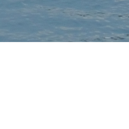
อ่าวซานยา
หนึ่งในห้าอ่าวใหญ่ของเมืองซานยา มณฑลไหหลํา ประเทศจีน มีชื่อ
เสียงในเรื่องชายฝั่งกว้างใหญ่ การเดินทางสะดวกสู่เมือง และวิว
พระอาทิตย์ตกที่สวยงาม