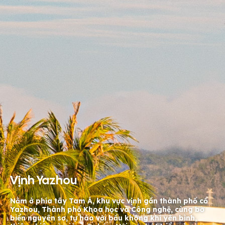
Vịnh Yazhou
Nằm ở phía tây Tam Á, khu vực vịnh gần thành phố cổ
Yazhou, Thành phố Khoa học và Công nghệ, cùng bờ
biển nguyên sơ, tự hào với bầu không khí yên bình,