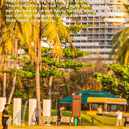
thiên nhiên và giàu văn hóa. Với sự phát triển của
Thành phố Khoa học và Công nghệ Vịnh Yazhou, các
nền văn hóa cũ và mới hội tụ tại đây, mang lại cho khu
vực vịnh một nét quyến rũ độc đáo, nơi thành phố và
thiên nhiên cùng tồn tại.