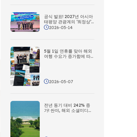
트워크 전면 구축
공식 발표! 2027년 아시아
태평양 관광계의 ‘최정상’
행사, 싼야에서 만나요!
2026-05-14
5월 1일 연휴를 맞아 해외
여행 수요가 증가함에 따
라, 싼야는 해외 연락사무
소 네트워크를 활용해 다
양한 플랫폼을 통한 해외
홍보 활동을 전개하고 있
2026-05-07
다
전년 동기 대비 242% 증
가! 싼야, 해외 소셜미디어
인기 순위에서 전국 해안
도시 중 2위 기록