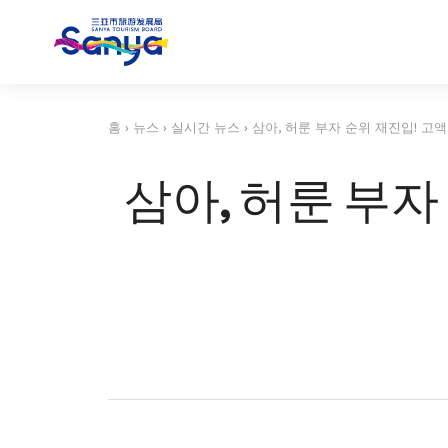
홈
›
뉴스
›
실시간 뉴스
›
삼아, 허룬 부자 순위 재진입! 고
삼아, 허룬 부자