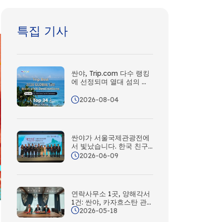
특집 기사
싼야, Trip.com 다수 랭킹
에 선정되며 열대 섬의 매
력을 세계적으로 인정받다
2026-08-04
싼야가 서울국제관광전에
서 빛났습니다. 한국 친구
들, 준비되셨나요? 싼야가
2026-06-09
여러분을 휴가로 초대합니
다!
연락사무소 1곳, 양해각서
1건: 싼야, 카자흐스탄 관
2026-05-18
광객 유치 시장 심화 확대
및 중앙아시아 마케팅 네