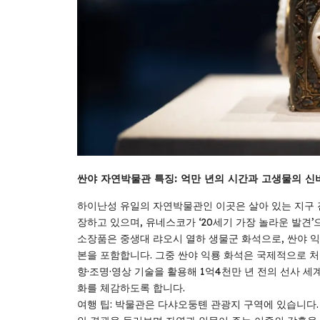
싼야
자연박물관
특징
:
억만
년의
시간과
고생물의
신
하이난성 유일의 자연박물관인 이곳은 살아 있는 지구 진
장하고 있으며, 유네스코가 ‘20세기 가장 놀라운 발견
소장품은 중생대 랴오시 열하 생물군 화석으로, 싼야 익룡 
본을 포함합니다. 그중 싼야 익룡 화석은 국제적으로 
향·조명·영상 기술을 활용해 1억4천만 년 전의 선사 
화를 체감하도록 합니다.
여행 팁: 박물관은 다샤오둥톈 관광지 구역에 있습니다.