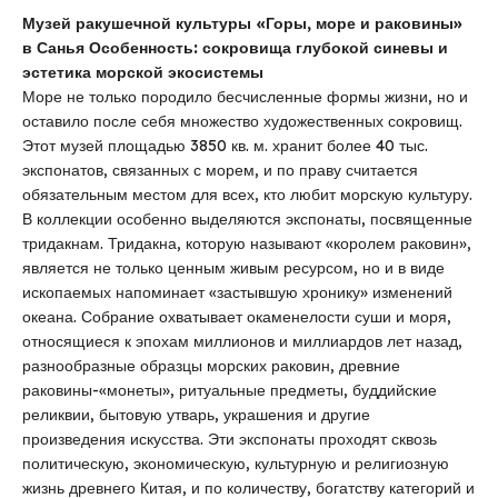
Музей ракушечной культуры «Горы, море и раковины»
в Санья Особенность: сокровища глубокой синевы и
эстетика морской экосистемы
Море не только породило бесчисленные формы жизни, но и
оставило после себя множество художественных сокровищ.
Этот музей площадью 3850 кв. м. хранит более 40 тыс.
экспонатов, связанных с морем, и по праву считается
обязательным местом для всех, кто любит морскую культуру.
В коллекции особенно выделяются экспонаты, посвященные
тридакнам. Тридакна, которую называют «королем раковин»,
является не только ценным живым ресурсом, но и в виде
ископаемых напоминает «застывшую хронику» изменений
океана. Собрание охватывает окаменелости суши и моря,
относящиеся к эпохам миллионов и миллиардов лет назад,
разнообразные образцы морских раковин, древние
раковины-«монеты», ритуальные предметы, буддийские
реликвии, бытовую утварь, украшения и другие
произведения искусства. Эти экспонаты проходят сквозь
политическую, экономическую, культурную и религиозную
жизнь древнего Китая, и по количеству, богатству категорий и