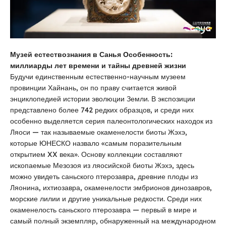
Музей естествознания в Санья Особенность:
миллиарды лет времени и тайны древней жизни
Будучи единственным естественно-научным музеем
провинции Хайнань, он по праву считается живой
энциклопедией истории эволюции Земли. В экспозиции
представлено более 742 редких образцов, и среди них
особенно выделяется серия палеонтологических находок из
Ляоси — так называемые окаменелости биоты Жэхэ,
которые ЮНЕСКО назвало «самым поразительным
открытием XX века». Основу коллекции составляют
ископаемые Мезозоя из ляосийской биоты Жэхэ, здесь
можно увидеть саньского птерозавра, древние плоды из
Ляонина, ихтиозавра, окаменелости эмбрионов динозавров,
морские лилии и другие уникальные редкости. Среди них
окаменелость саньского птерозавра — первый в мире и
самый полный экземпляр, обнаруженный на международном