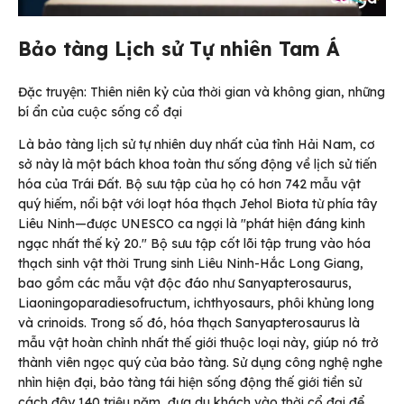
Bảo tàng Lịch sử Tự nhiên Tam Á
Đặc truyện: Thiên niên kỷ của thời gian và không gian, những
bí ẩn của cuộc sống cổ đại
Là bảo tàng lịch sử tự nhiên duy nhất của tỉnh Hải Nam, cơ
sở này là một bách khoa toàn thư sống động về lịch sử tiến
hóa của Trái Đất. Bộ sưu tập của họ có hơn 742 mẫu vật
quý hiếm, nổi bật với loạt hóa thạch Jehol Biota từ phía tây
Liêu Ninh—được UNESCO ca ngợi là "phát hiện đáng kinh
ngạc nhất thế kỷ 20." Bộ sưu tập cốt lõi tập trung vào hóa
thạch sinh vật thời Trung sinh Liêu Ninh-Hắc Long Giang,
bao gồm các mẫu vật độc đáo như Sanyapterosaurus,
Liaoningoparadiesofructum, ichthyosaurs, phôi khủng long
và crinoids. Trong số đó, hóa thạch Sanyapterosaurus là
mẫu vật hoàn chỉnh nhất thế giới thuộc loại này, giúp nó trở
thành viên ngọc quý của bảo tàng. Sử dụng công nghệ nghe
nhìn hiện đại, bảo tàng tái hiện sống động thế giới tiền sử
cách đây 140 triệu năm, đưa du khách vào thời cổ đại để