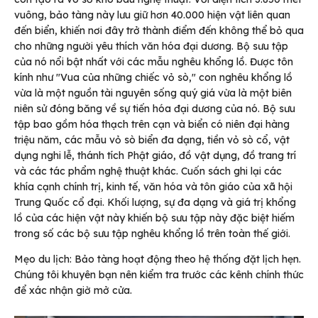
vuông, bảo tàng này lưu giữ hơn 40.000 hiện vật liên quan
đến biển, khiến nơi đây trở thành điểm đến không thể bỏ qua
cho những người yêu thích văn hóa đại dương. Bộ sưu tập
của nó nổi bật nhất với các mẫu nghêu khổng lồ. Được tôn
kính như "Vua của những chiếc vỏ sò," con nghêu khổng lồ
vừa là một nguồn tài nguyên sống quý giá vừa là một biên
niên sử đóng băng về sự tiến hóa đại dương của nó. Bộ sưu
tập bao gồm hóa thạch trên cạn và biển có niên đại hàng
triệu năm, các mẫu vỏ sò biển đa dạng, tiền vỏ sò cổ, vật
dụng nghi lễ, thánh tích Phật giáo, đồ vật dụng, đồ trang trí
và các tác phẩm nghệ thuật khác. Cuốn sách ghi lại các
khía cạnh chính trị, kinh tế, văn hóa và tôn giáo của xã hội
Trung Quốc cổ đại. Khối lượng, sự đa dạng và giá trị khổng
lồ của các hiện vật này khiến bộ sưu tập này đặc biệt hiếm
trong số các bộ sưu tập nghêu khổng lồ trên toàn thế giới.
Mẹo du lịch: Bảo tàng hoạt động theo hệ thống đặt lịch hẹn.
Chúng tôi khuyên bạn nên kiểm tra trước các kênh chính thức
để xác nhận giờ mở cửa.