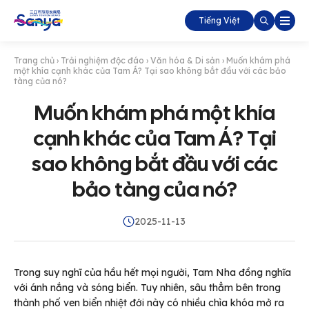
Tiếng Việt
Trang chủ
›
Trải nghiệm độc đáo
›
Văn hóa & Di sản
›
Muốn khám phá
một khía cạnh khác của Tam Á? Tại sao không bắt đầu với các bảo
tàng của nó?
Muốn khám phá một khía
cạnh khác của Tam Á? Tại
sao không bắt đầu với các
bảo tàng của nó?
2025-11-13
Trong suy nghĩ của hầu hết mọi người, Tam Nha đồng nghĩa
với ánh nắng và sóng biển. Tuy nhiên, sâu thẳm bên trong
thành phố ven biển nhiệt đới này có nhiều chìa khóa mở ra