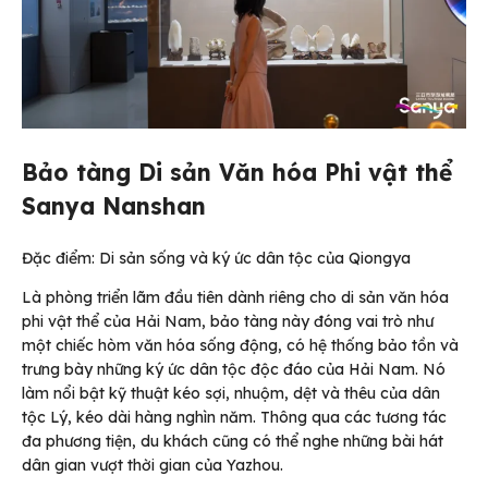
Bảo tàng Di sản Văn hóa Phi vật thể
Sanya Nanshan
Đặc điểm: Di sản sống và ký ức dân tộc của Qiongya
Là phòng triển lãm đầu tiên dành riêng cho di sản văn hóa
phi vật thể của Hải Nam, bảo tàng này đóng vai trò như
một chiếc hòm văn hóa sống động, có hệ thống bảo tồn và
trưng bày những ký ức dân tộc độc đáo của Hải Nam. Nó
làm nổi bật kỹ thuật kéo sợi, nhuộm, dệt và thêu của dân
tộc Lý, kéo dài hàng nghìn năm. Thông qua các tương tác
đa phương tiện, du khách cũng có thể nghe những bài hát
dân gian vượt thời gian của Yazhou.