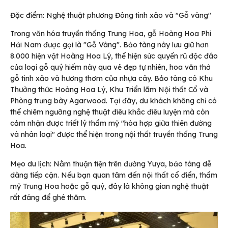
Đặc điểm: Nghệ thuật phương Đông tinh xảo và "Gỗ vàng"
Trong văn hóa truyền thống Trung Hoa, gỗ Hoàng Hoa Phi
Hải Nam được gọi là "Gỗ Vàng". Bảo tàng này lưu giữ hơn
8.000 hiện vật Hoàng Hoa Lý, thể hiện sức quyến rũ độc đáo
của loại gỗ quý hiếm này qua vẻ đẹp tự nhiên, hoa văn thớ
gỗ tinh xảo và hương thơm của nhựa cây. Bảo tàng có Khu
Thưởng thức Hoàng Hoa Lý, Khu Triển lãm Nội thất Cổ và
Phòng trưng bày Agarwood. Tại đây, du khách không chỉ có
thể chiêm ngưỡng nghệ thuật điêu khắc điêu luyện mà còn
cảm nhận được triết lý thẩm mỹ "hòa hợp giữa thiên đường
và nhân loại" được thể hiện trong nội thất truyền thống Trung
Hoa.
Mẹo du lịch: Nằm thuận tiện trên đường Yuya, bảo tàng dễ
dàng tiếp cận. Nếu bạn quan tâm đến nội thất cổ điển, thẩm
mỹ Trung Hoa hoặc gỗ quý, đây là không gian nghệ thuật
rất đáng để ghé thăm.