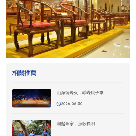
相關推薦
山海留烽火，崢嶸娘子軍
2026-06-30
潮起疍家，漁歌長明