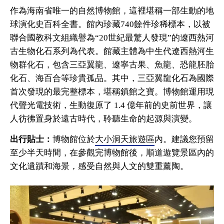
作為海南省唯一的自然博物館，這裡堪稱一部生動的地
球演化史百科全書。館內珍藏740餘件珍稀標本，以被
聯合國教科文組織譽為“20世紀最驚人發現”的遼西熱河
古生物化石系列為代表。館藏主體為中生代遼西熱河生
物群化石，包含三亞翼龍、遼寧古果、魚龍、恐龍胚胎
化石、海百合等珍貴孤品。其中，三亞翼龍化石為國際
首次發現的最完整標本，堪稱鎮館之寶。博物館運用現
代聲光電技術，生動復原了 1.4 億年前的史前世界，讓
人彷彿置身於遠古時代，聆聽生命的起源與演變。
出行貼士：
博物館位於
大小洞天旅遊區
內。建議您預留
至少半天時間，在參觀完博物館後，順道遊覽景區內的
文化遺蹟和海景，感受自然與人文的雙重薰陶。