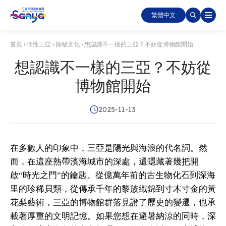
繁體中文
首頁
›
個性三亞
›
探秘文化
›
想認識不一樣的三亞？不妨從博物館開始
想認識不一樣的三亞？不妨從
博物館開始
2025-11-13
在多數人的印象中，三亞是陽光與海浪的代名詞。然
而，在這座熱帶濱海城市的深處，還隱藏著幾把開
啟“時光之門”的鑰匙。從億萬年前的古生物化石到深海
里的珍稀貝類，從傳承千年的黎族織錦到寸木寸金的黃
花梨藝術，三亞的博物館群落見證了歷史的變遷，也承
載著厚重的文明記憶。如果您想在避暑納涼的同時，深