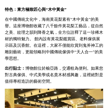
特色：東方極致匠心與“木中黃金”
在中國傳統文化中，海南黃花梨素有“木中黃金”的美
譽。這座博物館收藏了八千餘件黃花梨工藝品，從自然
之美、紋理之韻到降香之氣，全方位詮釋了這一珍稀木
材的獨特魅力。 館內設有黃花梨鑑賞區、老料傢俱展
示區及沉香館。在這裡，大家不僅能欣賞到鬼斧神工的
雕刻藝術，更能領略到中國傳統傢俱中“天人合一”的美
學思想。
出行貼士：
博物館位於榆亞路，交通較為便利。如果您
對古典傢俱、中式美學或名貴木材感興趣，這裡絕對是
值得專程造訪的藝術空間。