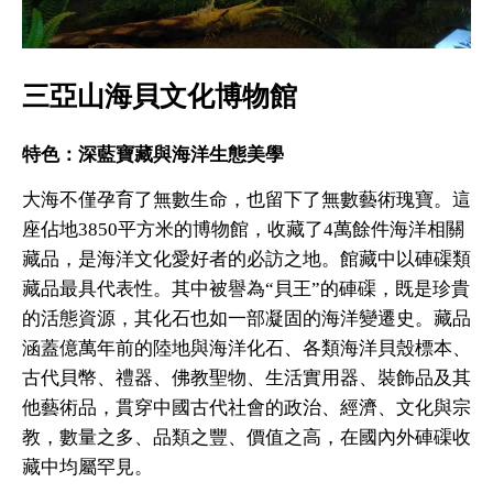
三亞山海貝文化博物館
特色：深藍寶藏與海洋生態美學
大海不僅孕育了無數生命，也留下了無數藝術瑰寶。這
座佔地3850平方米的博物館，收藏了4萬餘件海洋相關
藏品，是海洋文化愛好者的必訪之地。館藏中以硨磲類
藏品最具代表性。其中被譽為“貝王”的硨磲，既是珍貴
的活態資源，其化石也如一部凝固的海洋變遷史。藏品
涵蓋億萬年前的陸地與海洋化石、各類海洋貝殼標本、
古代貝幣、禮器、佛教聖物、生活實用器、裝飾品及其
他藝術品，貫穿中國古代社會的政治、經濟、文化與宗
教，數量之多、品類之豐、價值之高，在國內外硨磲收
藏中均屬罕見。