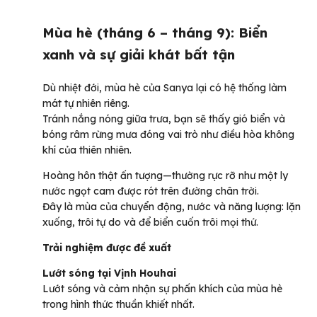
Mùa hè (tháng 6 – tháng 9): Biển
xanh và sự giải khát bất tận
Dù nhiệt đới, mùa hè của Sanya lại có hệ thống làm
mát tự nhiên riêng.
Tránh nắng nóng giữa trưa, bạn sẽ thấy gió biển và
bóng râm rừng mưa đóng vai trò như điều hòa không
khí của thiên nhiên.
Hoàng hôn thật ấn tượng—thường rực rỡ như một ly
nước ngọt cam được rót trên đường chân trời.
Đây là mùa của chuyển động, nước và năng lượng: lặn
xuống, trôi tự do và để biển cuốn trôi mọi thứ.
Trải nghiệm được đề xuất
Lướt sóng tại Vịnh Houhai
Lướt sóng và cảm nhận sự phấn khích của mùa hè
trong hình thức thuần khiết nhất.