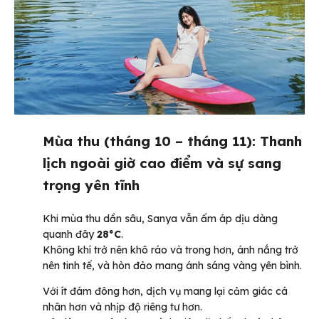
Mùa thu (tháng 10 – tháng 11): Thanh
lịch ngoài giờ cao điểm và sự sang
trọng yên tĩnh
Khi mùa thu dần sâu, Sanya vẫn ấm áp dịu dàng
quanh đây
28°C
.
Không khí trở nên khô ráo và trong hơn, ánh nắng trở
nên tinh tế, và hòn đảo mang ánh sáng vàng yên bình.
Với ít đám đông hơn, dịch vụ mang lại cảm giác cá
nhân hơn và nhịp độ riêng tư hơn.