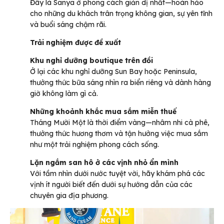
Đây là Sanya ở phong cách giản dị nhất—hoàn hảo
cho những du khách trân trọng không gian, sự yên tĩnh
và buổi sáng chậm rãi.
Trải nghiệm được đề xuất
Khu nghỉ dưỡng boutique trên đồi
Ở lại các khu nghỉ dưỡng Sun Bay hoặc Peninsula,
thưởng thức bữa sáng nhìn ra biển riêng và dành hàng
giờ không làm gì cả.
Những khoảnh khắc mua sắm miễn thuế
Tháng Mười Một là thời điểm vàng—nhâm nhi cà phê,
thưởng thức hương thơm và tận hưởng việc mua sắm
như một trải nghiệm phong cách sống.
Lặn ngắm san hô ở các vịnh nhỏ ẩn mình
Với tầm nhìn dưới nước tuyệt vời, hãy khám phá các
vịnh ít người biết đến dưới sự hướng dẫn của các
chuyên gia địa phương.