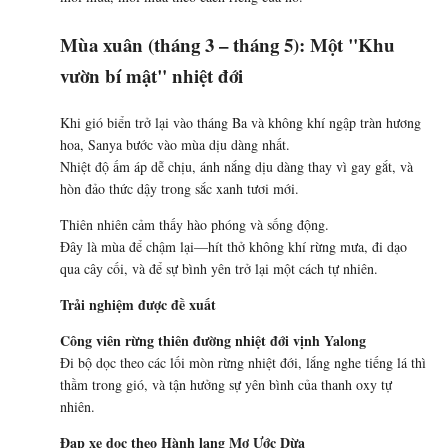
Mùa xuân (tháng 3 – tháng 5): Một "Khu
vườn bí mật" nhiệt đới
Khi gió biển trở lại vào tháng Ba và không khí ngập tràn hương
hoa, Sanya bước vào mùa dịu dàng nhất.
Nhiệt độ ấm áp dễ chịu, ánh nắng dịu dàng thay vì gay gắt, và
hòn đảo thức dậy trong sắc xanh tươi mới.
Thiên nhiên cảm thấy hào phóng và sống động.
Đây là mùa để chậm lại—hít thở không khí rừng mưa, đi dạo
qua cây cối, và để sự bình yên trở lại một cách tự nhiên.
Trải nghiệm được đề xuất
Công viên rừng thiên đường nhiệt đới vịnh Yalong
Đi bộ dọc theo các lối mòn rừng nhiệt đới, lắng nghe tiếng lá thì
thầm trong gió, và tận hưởng sự yên bình của thanh oxy tự
nhiên.
Đạp xe dọc theo Hành lang Mơ Ước Dừa