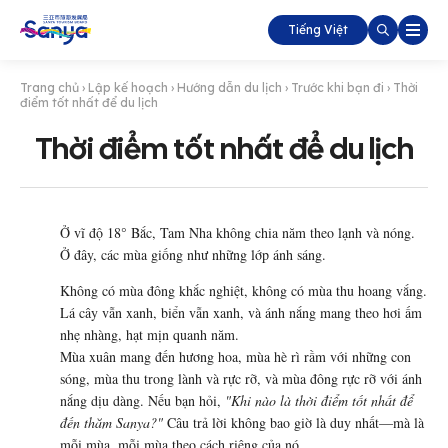
Tiếng Việt
Trang chủ
›
Lập kế hoạch
›
Hướng dẫn du lịch
›
Trước khi bạn đi
›
Thời
điểm tốt nhất để du lịch
Thời điểm tốt nhất để du lịch
Ở vĩ độ 18° Bắc, Tam Nha không chia năm theo lạnh và nóng.
Ở đây, các mùa giống như những lớp ánh sáng.
Không có mùa đông khắc nghiệt, không có mùa thu hoang vắng.
Lá cây vẫn xanh, biển vẫn xanh, và ánh nắng mang theo hơi ấm
nhẹ nhàng, hạt mịn quanh năm.
Mùa xuân mang đến hương hoa, mùa hè rì rầm với những con
sóng, mùa thu trong lành và rực rỡ, và mùa đông rực rỡ với ánh
nắng dịu dàng.
Nếu bạn hỏi,
"Khi nào là thời điểm tốt nhất để
đến thăm Sanya?"
Câu trả lời không bao giờ là duy nhất—mà là
mỗi mùa, mỗi mùa theo cách riêng của nó.