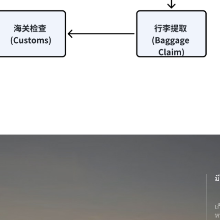
ม
เ
ห