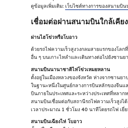
ดูข้อมูลเพิ่มเติม:
เว็บไซต์ทางการของสนามบิน
เชื่อมต่อผ่านสนามบินใกล้เคียง
ผ่านไฮโข่วหรือโบอาว
ด้วยรถไฟความเร็วสูงวงกลมสายแรกของโลกที่เป
อื่น ๆ บนเกาะไหลําและเดินทางต่อไปยังซานย
สนามบินนานาชาติไห่โข่วเหมยหลาน
ตั้งอยู่ในเมืองหลวงของจังหวัด ห่างจากซานย
ในฐานะหนึ่งในศูนย์กลางการบินหลักของจีนแ
บินภายในประเทศและระหว่างประเทศที่หลากห
สนามบินเชื่อมต่อกับสถานีรถไฟความเร็วสูงได
เวลาประมาณ 1 ชั่วโมง 40 นาทีโดยรถไฟ เยี่
สนามบินเฉียงไห่ โบอาว