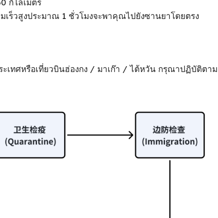
60 กิโลเมตร
เร็วสูงประมาณ 1 ชั่วโมงจะพาคุณไปยังซานยาโดยตรง
ะเทศหรือเที่ยวบินฮ่องกง / มาเก๊า / ไต้หวัน กรุณาปฏิบัติตาม