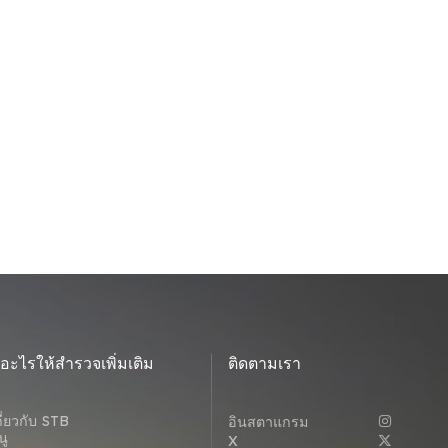
ีอะไรให้สํารวจเพิ่มเติม
ติดตามเรา
กี่ยวกับ STB
อินสตาแกรม
นู
X