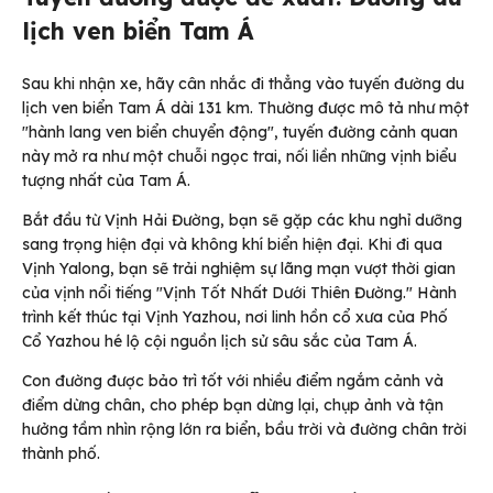
lịch ven biển Tam Á
Sau khi nhận xe, hãy cân nhắc đi thẳng vào tuyến đường du
lịch ven biển Tam Á dài 131 km. Thường được mô tả như một
"hành lang ven biển chuyển động", tuyến đường cảnh quan
này mở ra như một chuỗi ngọc trai, nối liền những vịnh biểu
tượng nhất của Tam Á.
Bắt đầu từ Vịnh Hải Đường, bạn sẽ gặp các khu nghỉ dưỡng
sang trọng hiện đại và không khí biển hiện đại. Khi đi qua
Vịnh Yalong, bạn sẽ trải nghiệm sự lãng mạn vượt thời gian
của vịnh nổi tiếng "Vịnh Tốt Nhất Dưới Thiên Đường." Hành
trình kết thúc tại Vịnh Yazhou, nơi linh hồn cổ xưa của Phố
Cổ Yazhou hé lộ cội nguồn lịch sử sâu sắc của Tam Á.
Con đường được bảo trì tốt với nhiều điểm ngắm cảnh và
điểm dừng chân, cho phép bạn dừng lại, chụp ảnh và tận
hưởng tầm nhìn rộng lớn ra biển, bầu trời và đường chân trời
thành phố.