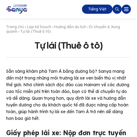
Tiếng Việt
Trang chủ
›
Lập kế hoạch
›
Hướng dẫn du lịch
›
Di chuyển & Xung
quanh
›
Tự lái (Thuê ô tô)
Tự lái (Thuê ô tô)
Sẵn sàng khám phá Tam Á bằng đường bộ?
Sanya mang
đến một trong những môi trường lái xe ven biển thú vị nhất
thế giới. Nhờ chính sách độc đáo của Hainam về các đường
cao tốc miễn phí trên toàn đảo, bạn có thể di chuyển tự do
và dễ dàng. Quan trọng hơn, quy định lái xe và hướng dẫn
tuyến đường cho du khách quốc tế đã được nâng cấp hoàn
toàn, giúp hành trình tự lái xe đến Tam Á trở nên dễ dàng
hơn bao giờ hết.
Giấy phép lái xe: Nộp đơn trực tuyến