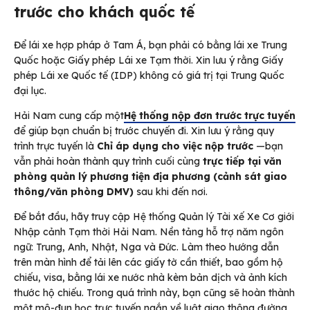
trước cho khách quốc tế
Để lái xe hợp pháp ở Tam Á, bạn phải có bằng lái xe Trung
Quốc hoặc Giấy phép Lái xe Tạm thời. Xin lưu ý rằng Giấy
phép Lái xe Quốc tế (IDP) không có giá trị tại Trung Quốc
đại lục.
Hải Nam cung cấp một
Hệ thống nộp đơn trước trực tuyến
để giúp bạn chuẩn bị trước chuyến đi. Xin lưu ý rằng quy
trình trực tuyến là
Chỉ áp dụng cho việc nộp trước
—bạn
vẫn phải hoàn thành quy trình cuối cùng
trực tiếp tại văn
phòng quản lý phương tiện địa phương (cảnh sát giao
thông/văn phòng DMV)
sau khi đến nơi.
Để bắt đầu, hãy truy cập Hệ thống Quản lý Tài xế Xe Cơ giới
Nhập cảnh Tạm thời Hải Nam. Nền tảng hỗ trợ năm ngôn
ngữ: Trung, Anh, Nhật, Nga và Đức. Làm theo hướng dẫn
trên màn hình để tải lên các giấy tờ cần thiết, bao gồm hộ
chiếu, visa, bằng lái xe nước nhà kèm bản dịch và ảnh kích
thước hộ chiếu. Trong quá trình này, bạn cũng sẽ hoàn thành
một mô-đun học trực tuyến ngắn về luật giao thông đường