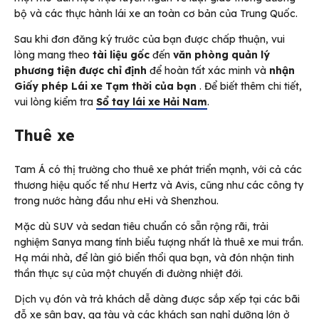
bộ và các thực hành lái xe an toàn cơ bản của Trung Quốc.
Sau khi đơn đăng ký trước của bạn được chấp thuận, vui
lòng mang theo
tài liệu gốc
đến
văn phòng quản lý
phương tiện được chỉ định
để hoàn tất xác minh và
nhận
Giấy phép Lái xe Tạm thời của bạn
. Để biết thêm chi tiết,
vui lòng kiểm tra
Sổ tay lái xe Hải Nam
.
Thuê xe
Tam Á có thị trường cho thuê xe phát triển mạnh, với cả các
thương hiệu quốc tế như Hertz và Avis, cũng như các công ty
trong nước hàng đầu như eHi và Shenzhou.
Mặc dù SUV và sedan tiêu chuẩn có sẵn rộng rãi, trải
nghiệm Sanya mang tính biểu tượng nhất là thuê xe mui trần.
Hạ mái nhà, để làn gió biển thổi qua bạn, và đón nhận tinh
thần thực sự của một chuyến đi đường nhiệt đới.
Dịch vụ đón và trả khách dễ dàng được sắp xếp tại các bãi
đỗ xe sân bay, ga tàu và các khách sạn nghỉ dưỡng lớn ở