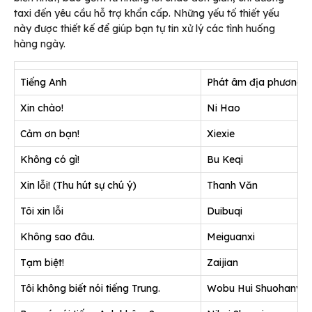
taxi đến yêu cầu hỗ trợ khẩn cấp. Những yếu tố thiết yếu
này được thiết kế để giúp bạn tự tin xử lý các tình huống
hàng ngày.
Tiếng Anh
Phát âm địa phương (p
Xin chào!
Ni Hao
Cảm ơn bạn!
Xiexie
Không có gì!
Bu Keqi
Xin lỗi! (Thu hút sự chú ý)
Thanh Văn
Tôi xin lỗi
Duibuqi
Không sao đâu.
Meiguanxi
Tạm biệt!
Zaijian
Tôi không biết nói tiếng Trung.
Wobu Hui Shuohanyu