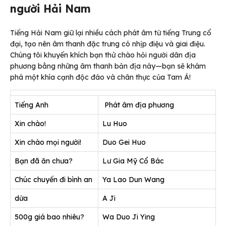
người Hải Nam
Tiếng Hải Nam giữ lại nhiều cách phát âm từ tiếng Trung cổ
đại, tạo nên âm thanh đặc trưng có nhịp điệu và giai điệu.
Chúng tôi khuyến khích bạn thử chào hỏi người dân địa
phương bằng những âm thanh bản địa này—bạn sẽ khám
phá một khía cạnh độc đáo và chân thực của Tam Á!
Tiếng Anh
Phát âm địa phương
Xin chào!
Lu Huo
Xin chào mọi người!
Duo Gei Huo
Bạn đã ăn chưa?
Lư Gia Mỹ Cổ Bác
Chúc chuyến đi bình an
Ya Lao Dun Wang
dừa
A Ji
500g giá bao nhiêu?
Wa Duo Ji Ying