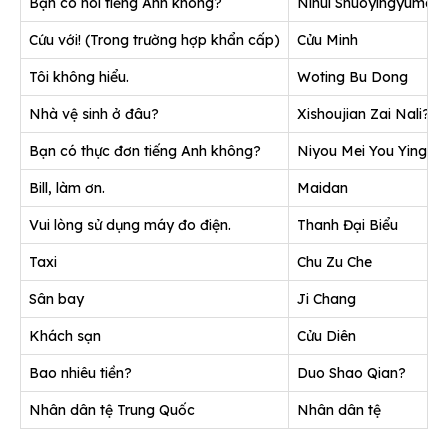
Bạn có nói tiếng Anh không?
Nihui Shuoyingyuma?
Cứu với! (Trong trường hợp khẩn cấp)
Cửu Minh
Tôi không hiểu.
Woting Bu Dong
Nhà vệ sinh ở đâu?
Xishoujian Zai Nali?
Bạn có thực đơn tiếng Anh không?
Niyou Mei You Yingwe
Bill, làm ơn.
Maidan
Vui lòng sử dụng máy đo điện.
Thanh Đại Biểu
Taxi
Chu Zu Che
Sân bay
Ji Chang
Khách sạn
Cửu Diên
Bao nhiêu tiền?
Duo Shao Qian?
Nhân dân tệ Trung Quốc
Nhân dân tệ