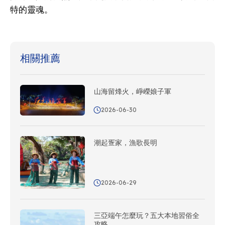
特的靈魂。
相關推薦
山海留烽火，崢嶸娘子軍
2026-06-30
潮起疍家，漁歌長明
2026-06-29
三亞端午怎麼玩？五大本地習俗全
攻略