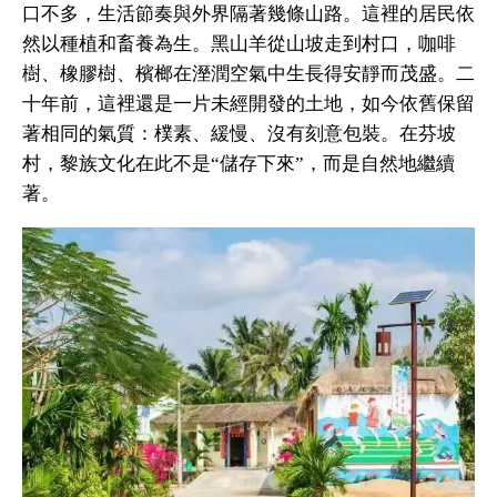
口不多，生活節奏與外界隔著幾條山路。這裡的居民依
然以種植和畜養為生。黑山羊從山坡走到村口，咖啡
樹、橡膠樹、檳榔在溼潤空氣中生長得安靜而茂盛。二
十年前，這裡還是一片未經開發的土地，如今依舊保留
著相同的氣質：樸素、緩慢、沒有刻意包裝。在芬坡
村，黎族文化在此不是“儲存下來”，而是自然地繼續
著。