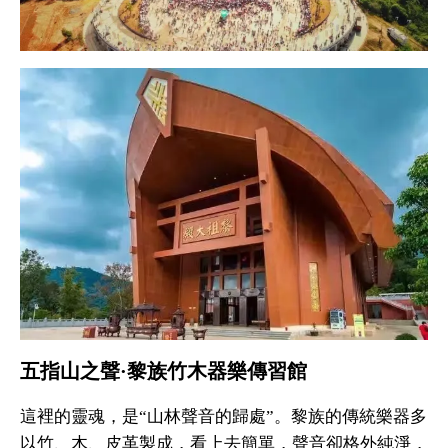
五指山之聲·黎族竹木器樂傳習館
這裡的靈魂，是“山林聲音的歸處”。黎族的傳統樂器多
以竹、木、皮革製成，看上去簡單，聲音卻格外純淨，