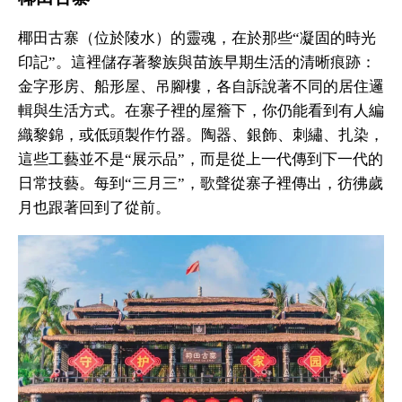
椰田古寨（位於陵水）的靈魂，在於那些“凝固的時光
印記”。這裡儲存著黎族與苗族早期生活的清晰痕跡：
金字形房、船形屋、吊腳樓，各自訴說著不同的居住邏
輯與生活方式。在寨子裡的屋簷下，你仍能看到有人編
織黎錦，或低頭製作竹器。陶器、銀飾、刺繡、扎染，
這些工藝並不是“展示品”，而是從上一代傳到下一代的
日常技藝。每到“三月三”，歌聲從寨子裡傳出，彷彿歲
月也跟著回到了從前。