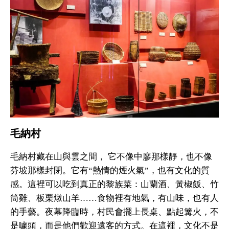
毛納村
毛納村藏在山與雲之間， 它不像中廖那樣靜，也不像
芬坡那樣封閉。它有“熱情的煙火氣”，也有文化的質
感。這裡可以吃到真正的黎族菜：山蘭酒、黃椒飯、竹
筒雞、板栗燉山羊……食物裡有地氣，有山味，也有人
的手藝。夜幕降臨時，村民會擺上長桌、點起篝火，不
是噱頭，而是他們歡迎遠客的方式。在這裡，文化不是