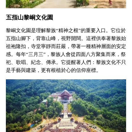
五指山黎峒文化園
黎峒文化園是理解黎族“精神之根”的重要入口。它位於
五指山腳下，背靠山峰，視野開闊。這裡供奉著黎族始
祖袍隆扣，寺堂寧靜而莊嚴，帶著一種精神層面的安定
感。每年“三月三”，黎族人會從四面八方聚集而來，祭
祀、歌唱、紀念、傳承。它提醒著人們：黎族文化不只
是手藝與建築，更有根植於心的信仰座標。