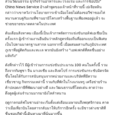
ส่วนวัฒนธรรม ธุรกิจร้านอาหารและโรงแรม และการช็อปปิ้ง"
China News Service อ้างคําพูดของเจ้าหน้าที่รายนี้ เย่เจียหลิน
กล่าวว่าเขาหวังว่านโยบายการเข้าเมืองโดยไม่ต้องขอวีซ่าของไห่
หนานควบคู่กับเกมที่ซานยามีโครงสร้างพื้นฐานเพียงพออยู่แล้ว จะ
ช่วยขยายขนาดตลาดในประเทศ
ต้นเดือนสิงหาคม เมืองนี้เป็นเจ้าภาพจัดการแข่งขันกอล์ฟเอเชียเป็น
ครั้งแรก ผู้เข้าร่วมงานยืนยันว่าหลักสูตรท้องถิ่นที่ออกแบบเป็นพิเศษ
เป็นไปตามมาตรฐานสากล นอกจากนี้ เมื่อผสมผสานกับภูมิประเทศ
ภูเขาที่อยู่ติดกันและทะเล พวกมันยังสร้าง "เอฟเฟกต์ที่สดชื่นอย่าง
แท้จริง"
ดังที่กล่าวไว้ มีผู้เข้าร่วมการแข่งขันประมาณ 100 คนในครั้งนี้ รวม
ถึงจากกัมพูชา จีน มาเลเซีย และสิงคโปร์ การแข่งขันกระชับมิตรจัด
ขึ้นโดยได้รับการสนับสนุนจากหน่วยงานและบริษัทที่มีความ
เชี่ยวชาญ กิจกรรมเหล่านี้ รวมกับที่พักในโรงแรมหรู เครือข่ายร้าน
ค้าปลอดภาษีที่พัฒนาอย่างดี และวัฒนธรรมที่โดดเด่น คาดว่าจะ
ดึงดูดผู้เล่นจํานวนมากมายังไหลําหนาน
ฤดูกาลกอล์ฟในซานย่าจะเริ่มตั้งแต่เดือนเมษายนถึงพฤศจิกายน คาด
ว่าเมื่อเที่ยวบินโดยสารกลับมาให้บริการอีกครั้ง จะมีชาวต่างชาติที่
ชื่นชอบกีฬานี้เดินทางมาที่นั่นมากขึ้น