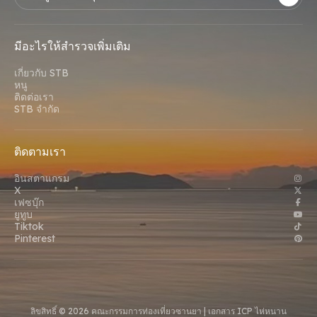
มีอะไรให้สํารวจเพิ่มเติม
เกี่ยวกับ STB
หนู
ติดต่อเรา
STB จํากัด
ติดตามเรา
อินสตาแกรม
X
เฟซบุ๊ก
ยูทูบ
Tiktok
Pinterest
ลิขสิทธิ์ © 2026 คณะกรรมการท่องเที่ยวซานยา |
เอกสาร ICP ไห่หนาน