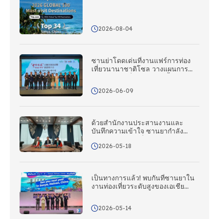
ของเกาะเขตร้อนได้รับการยอมรับทั่ว
โลก
2026-08-04
ซานย่าโดดเด่นที่งานแฟร์การท่อง
เที่ยวนานาชาติโซล วางแผนการ
ผจญภัยท่องเที่ยวซานย่าครั้งต่อไป
ของคุณ – ซานย่ากําลังโทรหา
2026-06-09
เกาหลี!
ด้วยสํานักงานประสานงานและ
บันทึกความเข้าใจ ซานยากําลัง
ขยายตลาดท่องเที่ยวในคาซัคสถาน
2026-05-18
อย่างแข็งขัน และสร้างเครือข่ายการ
ตลาดและส่งเสริมการขายที่
ครอบคลุมทั่วเอเชียกลาง
เป็นทางการแล้ว! พบกันที่ซานยาใน
งานท่องเที่ยวระดับสูงของเอเชีย
แปซิฟิกปี 2027!
2026-05-14