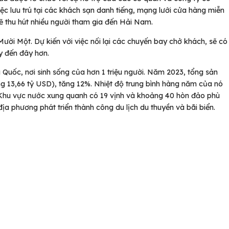
ệc lưu trú tại các khách sạn danh tiếng, mạng lưới cửa hàng miễn
sẽ thu hút nhiều người tham gia đến Hải Nam.
ời Một. Dự kiến với việc nối lại các chuyến bay chở khách, sẽ có
y đến đây hơn.
uốc, nơi sinh sống của hơn 1 triệu người. Năm 2023, tổng sản
g 13,66 tỷ USD), tăng 12%. Nhiệt độ trung bình hàng năm của nó
 Khu vực nước xung quanh có 19 vịnh và khoảng 40 hòn đảo phù
ịa phương phát triển thành công du lịch du thuyền và bãi biển.