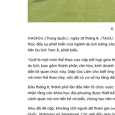
© 
HAIKOU /Trung Quốc/, ngày 18 tháng 8. /TASS/. 
thúc đẩy sự phát triển của ngành du lịch bằng các
tiến Du lịch Tam Á, phát biểu.
"Golf là một môn thể thao cao cấp kết hợp giữa thi
du lịch, bao gồm thành phần văn hóa, kinh doanh
dẫn lời quan chức này. Diệp Gia Lâm cho biết ông
với môn thể thao này, vốn đã có cơ sở hạ tầng đầ
Đầu tháng 8, thành phố lần đầu tiên tổ chức cuộc t
nhận rằng các khóa học địa phương được thiết kế 
cảnh quan núi non liền kề và biển, chúng tạo nên m
Như đã đề cập, khoảng 100 người đã tham gia cuộ
Quốc, Malaysia và Singapore. Các giải đấu giao h