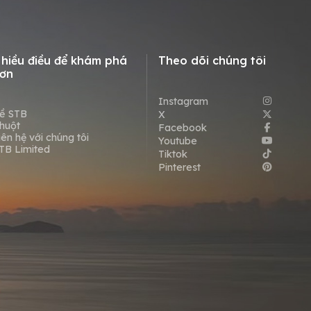
hiều điều để khám phá
Theo dõi chúng tôi
ơn
Instagram
ề STB
X
huột
Facebook
iên hệ với chúng tôi
Youtube
TB Limited
Tiktok
Pinterest