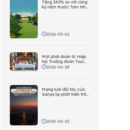
Tăng 242% so với cùng
kỳ năm trước! Tam Nha
xếp thứ hai trong số các
thành phố ven biển của
Trung Quốc về mức độ
sôi động trên mạng xã
hội ở nước ngoài
2026-05-02
Một phái đoàn từ Hiệp
hội Trưởng đoàn Tour
Đài Loan đến thăm Tam
2026-04-28
Á để khám phá các cơ
hội hợp tác mới thông
qua hợp tác có mục
tiêu!
Mạng lưới đối tác của
Sanya lại phát triển trở
lại! Năm văn phòng liên
lạc xúc tiến nước ngoài
mới đã được thành lập
tại Trung Á.
2026-04-25