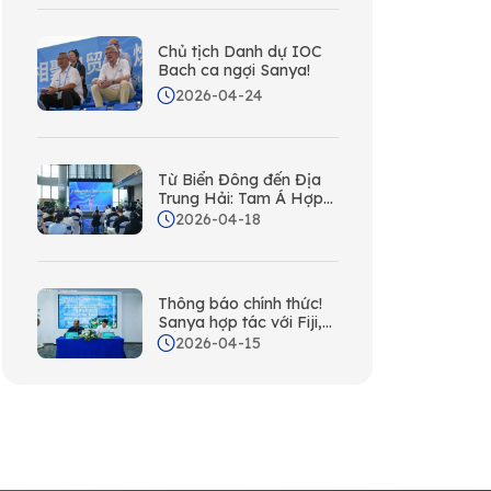
Chủ tịch Danh dự IOC
Bach ca ngợi Sanya!
2026-04-24
Từ Biển Đông đến Địa
Trung Hải: Tam Á Hợp
tác với Ban Du lịch
2026-04-18
Quốc gia Ý; Ga Tơ Lụa
Ra Mắt Hôm Nay
Thông báo chính thức!
Sanya hợp tác với Fiji,
bổ sung một đối tác
2026-04-15
Nam Thái Bình Dương
mới vào mạng lưới quốc
tế của mình!