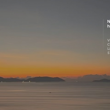
N
h
V
C
L
S