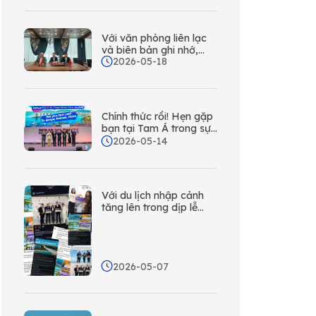
Sanya tiếp theo của
bạn – Sanya đang gọi
cho Hàn Quốc!
Với văn phòng liên lạc
và biên bản ghi nhớ,
2026-05-18
Sanya đang tích cực
mở rộng thị trường du
lịch tại Kazakhstan và
xây dựng mạng lưới tiếp
thị, quảng bá toàn diện
Chính thức rồi! Hẹn gặp
trên toàn Trung Á.
bạn tại Tam Á trong sự
kiện du lịch hàng đầu
2026-05-14
châu Á - Thái Bình
Dương năm 2027!
Với du lịch nhập cảnh
tăng lên trong dịp lễ
Quốc tế Lao động,
Sanya đang tận dụng
mạng lưới các văn
phòng liên lạc nước
2026-05-07
ngoài để thực hiện các
hoạt động tiếp cận đa
nền tảng ở nước ngoài.