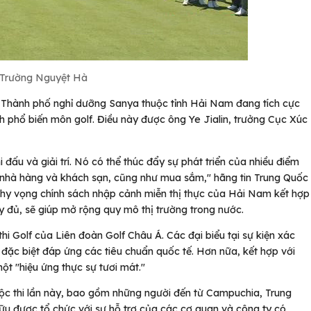
Trường Nguyệt Hà
Thành phố nghỉ dưỡng Sanya thuộc tỉnh Hải Nam đang tích cực
h phổ biến môn golf. Điều này được ông Ye Jialin, trưởng Cục Xúc
 đấu và giải trí. Nó có thể thúc đẩy sự phát triển của nhiều điểm
 nhà hàng và khách sạn, cũng như mua sắm," hãng tin Trung Quốc
 hy vọng chính sách nhập cảnh miễn thị thực của Hải Nam kết hợp
y đủ, sẽ giúp mở rộng quy mô thị trường trong nước.
hi Golf của Liên đoàn Golf Châu Á. Các đại biểu tại sự kiện xác
đặc biệt đáp ứng các tiêu chuẩn quốc tế. Hơn nữa, kết hợp với
ột "hiệu ứng thực sự tươi mát."
c thi lần này, bao gồm những người đến từ Campuchia, Trung
ữu được tổ chức với sự hỗ trợ của các cơ quan và công ty có