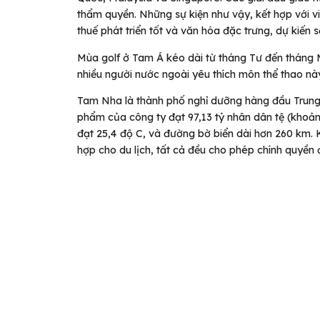
thẩm quyền. Những sự kiện như vậy, kết hợp với vi
thuế phát triển tốt và văn hóa đặc trưng, dự kiến 
Mùa golf ở Tam Á kéo dài từ tháng Tư đến tháng Mư
nhiều người nước ngoài yêu thích môn thể thao nà
Tam Nha là thành phố nghỉ dưỡng hàng đầu Trung Q
phẩm của công ty đạt 97,13 tỷ nhân dân tệ (khoản
đạt 25,4 độ C, và đường bờ biển dài hơn 260 km.
hợp cho du lịch, tất cả đều cho phép chính quyền đ