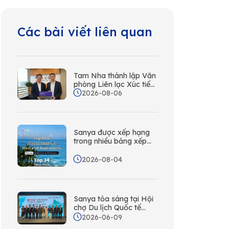
Các bài viết liên quan
Tam Nha thành lập Văn
phòng Liên lạc Xúc tiến
2026-08-06
Du lịch tại Hồng Kông
cùng Wing On Travel
Sanya được xếp hạng
trong nhiều bảng xếp
hạng Trip.com toàn cầu,
sức hút của đảo nhiệt
2026-08-04
đới được công nhận
trên toàn thế giới
Sanya tỏa sáng tại Hội
chợ Du lịch Quốc tế
Seoul. Lên kế hoạch
2026-06-09
cho chuyến phiêu lưu