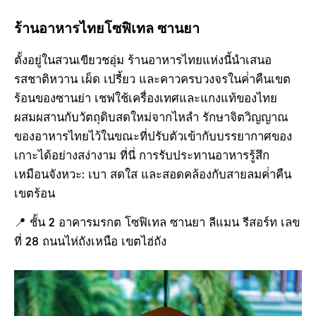
ร้านอาหารไทยโซฟิเทล ซานยา
ตั้งอยู่ในสวนเขียวชอุ่ม ร้านอาหารไทยแห่งนี้นําเสนอ
รสชาติหวาน เผ็ด เปรี้ยว และคาวครบวงจรในค่ําคืนเขต
ร้อนของซานย่า เชฟใช้เครื่องเทศและแกงแท้ของไทย
ผสมผสานกับวัตถุดิบสดใหม่จากไหลํา รักษาจิตวิญญาณ
ของอาหารไทยไว้ในขณะที่ปรับตัวเข้ากับบรรยากาศของ
เกาะได้อย่างสง่างาม ที่นี่ การรับประทานอาหารรู้สึก
เหมือนจังหวะ: เบา สดใส และสอดคล้องกับสายลมค่ําคืน
เขตร้อน
📍 ชั้น 2 อาคารมรกต โซฟิเทล ซานยา ลีแมน รีสอร์ท เลข
ที่ 28 ถนนไห่ถังเหนือ เขตไฮ่ถัง