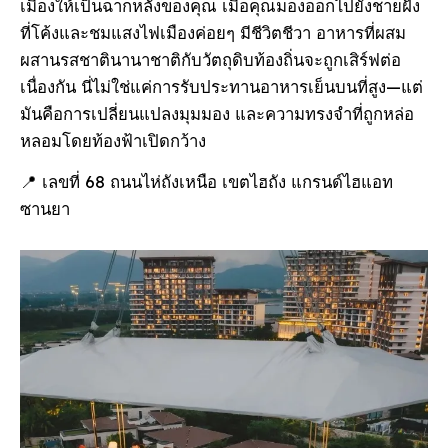
เมืองให้เป็นฉากหลังของคุณ เมื่อคุณมองออกไปยังชายฝั่ง
ที่โค้งและชมแสงไฟเมืองค่อยๆ มีชีวิตชีวา อาหารที่ผสม
ผสานรสชาตินานาชาติกับวัตถุดิบท้องถิ่นจะถูกเสิร์ฟต่อ
เนื่องกัน นี่ไม่ใช่แค่การรับประทานอาหารเย็นบนที่สูง—แต่
มันคือการเปลี่ยนแปลงมุมมอง และความทรงจําที่ถูกหล่อ
หลอมโดยท้องฟ้าเปิดกว้าง
📍 เลขที่ 68 ถนนไห่ถังเหนือ เขตไฮถัง แกรนด์ไฮแอท
ซานยา