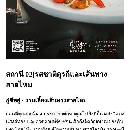
สถานี 02|รสชาติตุรกีและเส้นทาง
สายไหม
กู่ซีหยู่ · งานเลี้ยงเส้นทางสายไหม
ก่อนที่คุณจะนั่งลง บรรยากาศก็พาคุณไปยังที่อื่น ผนังสีแดง
แสงสีทอง และลวดลายที่ซับซ้อน สื่อถึงจิตวิญญาณของดิน
แดนไกลโพ้น เมนูยังคงยึดตามเส้นทางสายไหมโบราณ—มี