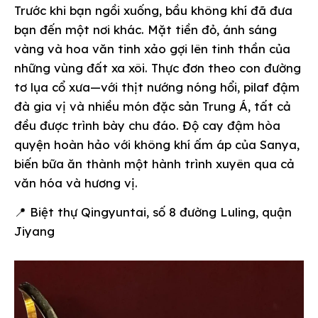
Trước khi bạn ngồi xuống, bầu không khí đã đưa
bạn đến một nơi khác. Mặt tiền đỏ, ánh sáng
vàng và hoa văn tinh xảo gợi lên tinh thần của
những vùng đất xa xôi. Thực đơn theo con đường
tơ lụa cổ xưa—với thịt nướng nóng hổi, pilaf đậm
đà gia vị và nhiều món đặc sản Trung Á, tất cả
đều được trình bày chu đáo. Độ cay đậm hòa
quyện hoàn hảo với không khí ấm áp của Sanya,
biến bữa ăn thành một hành trình xuyên qua cả
văn hóa và hương vị.
📍 Biệt thự Qingyuntai, số 8 đường Luling, quận
Jiyang