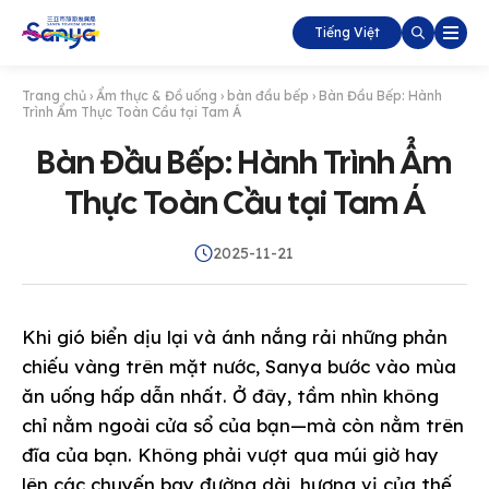
Tiếng Việt
Trang chủ
›
Ẩm thực & Đồ uống
›
bàn đầu bếp
›
Bàn Đầu Bếp: Hành
Trình Ẩm Thực Toàn Cầu tại Tam Á
Bàn Đầu Bếp: Hành Trình Ẩm
Thực Toàn Cầu tại Tam Á
2025-11-21
Khi gió biển dịu lại và ánh nắng rải những phản
chiếu vàng trên mặt nước, Sanya bước vào mùa
ăn uống hấp dẫn nhất. Ở đây, tầm nhìn không
chỉ nằm ngoài cửa sổ của bạn—mà còn nằm trên
đĩa của bạn. Không phải vượt qua múi giờ hay
lên các chuyến bay đường dài, hương vị của thế