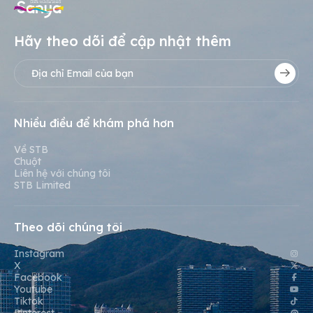
Hãy theo dõi để cập nhật thêm
Nhiều điều để khám phá hơn
Về STB
Chuột
Liên hệ với chúng tôi
STB Limited
Theo dõi chúng tôi
Instagram
X
Facebook
Youtube
Tiktok