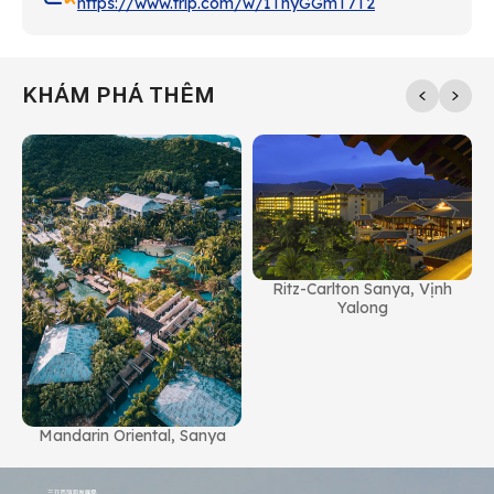
https://www.trip.com/w/1ThyGGmT7T2
KHÁM PHÁ THÊM
Ritz-Carlton Sanya, Vịnh
Yalong
Mandarin Oriental, Sanya