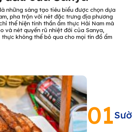
à những sáng tạo tiêu biểu được chọn dựa
am, pha trộn với nét đặc trưng địa phương
hỉ thể hiện tinh thần ẩm thực Hải Nam mà
o và nét quyến rũ nhiệt đới của Sanya,
m thực không thể bỏ qua cho mọi tín đồ ẩm
01
Sườ