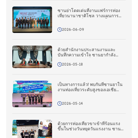
ซานย่าโดดเด่นที่งานแฟร์การท่อง
เที่ยวนานาชาติโซล วางแผนการ
ผจญภัยท่องเที่ยวซานย่าครั้งต่อไป
ของคุณ – ซานย่ากําลังโทรหา
2026-06-09
เกาหลี!
ด้วยสํานักงานประสานงานและ
บันทึกความเข้าใจ ซานยากําลัง
ขยายตลาดท่องเที่ยวในคาซัคสถาน
2026-05-18
อย่างแข็งขัน และสร้างเครือข่ายการ
ตลาดและส่งเสริมการขายที่
ครอบคลุมทั่วเอเชียกลาง
เป็นทางการแล้ว! พบกันที่ซานยาใน
งานท่องเที่ยวระดับสูงของเอเชีย
แปซิฟิกปี 2027!
2026-05-14
ด้วยการท่องเที่ยวขาเข้าที่ร้อนแรง
ขึ้นในช่วงวันหยุดวันแรงงาน ซาน
ย่าจึงใช้เครือข่ายสํานักงานประสาน