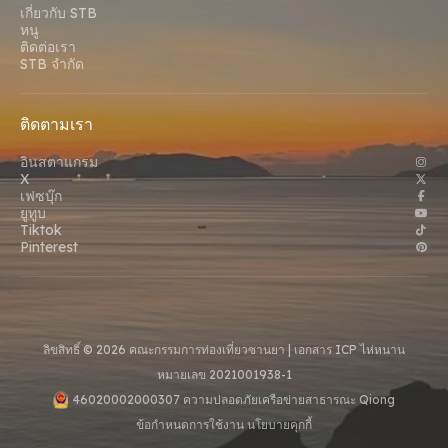
เกี่ยวกับ STB
หนู
ติดต่อเรา
STB จํากัด
ติดตามเรา
อินสตาแกรม
X
เฟซบุ๊ก
ยูทูบ
Tiktok
Pinterest
ลิขสิทธิ์ © 2026 คณะกรรมการท่องเที่ยวซานยา |
เอกสาร ICP ไห่หนาน
หมายเลข 2021001938-1
46020002000307 ความปลอดภัยเครือข่ายสาธารณะ Qiong
ข้อกําหนดการใช้งาน
นโยบายคุกกี้