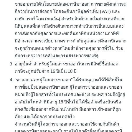
ขาออกภายใต้นโยบายปลอดภาษีขาออก การขายดังกล่าวจะ
ถือว่าเป็นการส่งออก โดยจะคืนภาษีมูลค่าเพิ่ม (VAT) และ
ภาษีการบริโภค (ยกเว้น) สําหรับสินค้าภายในประเทศที่ขาย
นิติบุคคลที่กล่าวถึงข้างต้นสามารถดําเนินการยื่นแบบแสดง
การส่งออกกับศุลกากรและขอคืนภาษีกับหน่วยงานภาษีที่
มีอํานาจตามระเบียบ มาตรการกํากับดูแลและคืนภาษีเฉพาะ
จะถูกกําหนดแยกต่างหากโดยสํานักงานศุลกากรทั่วไป ร่วม
กับกระทรวงการคลังและกรมสรรพากรของรัฐ
อายุขั้นต่ําสําหรับผู้โดยสารขาออกในการมีสิทธิ์ซื้อปลอด
ภาษีจะถูกปรับจาก 16 ปีเป็น 18 ปี
"ขาออก
และ
ผู้โดยสารขาออก" ได้รับอนุญาตให้ใช้สิทธิ์ใน
การช็อปปิ้งปลอดภาษีขาออก ผู้โดยสารขาออกและขาออก
หมายถึงผู้โดยสารทั้งในประเทศและต่างประเทศ รวมถึงผู้อยู่
อาศัยในไหหลําที่มีอายุ 18 ปีขึ้นไป ได้ซื้อตั๋วเครื่องบินหรือ
ทางเรือเพื่อออกจากจีนผ่านไหหลํา มีเอกสารเข้า-ออกที่ถูก
ต้อง และได้ออกจากประเทศจริง
จํานวนเงินที่ผู้โดยสารขาออกและขาออกใช้จ่ายกับสินค้า
ปลอดภาษีขาออกจะถูกนับรวมในโควต้าช็อปปิ้งปลอดภาษี