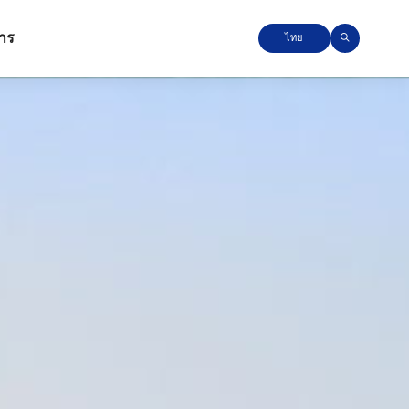
าร
ไทย