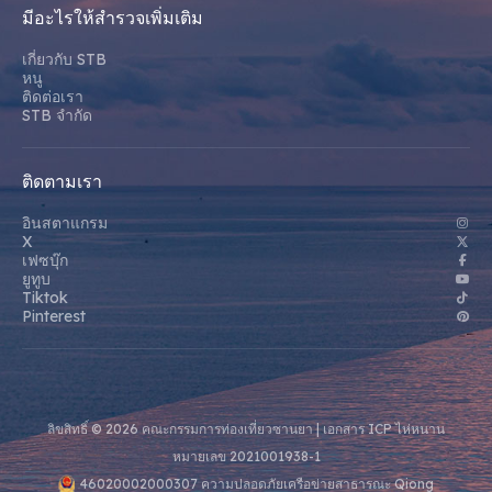
มีอะไรให้สํารวจเพิ่มเติม
เกี่ยวกับ STB
หนู
ติดต่อเรา
STB จํากัด
ติดตามเรา
อินสตาแกรม
X
เฟซบุ๊ก
ยูทูบ
Tiktok
Pinterest
ลิขสิทธิ์ © 2026 คณะกรรมการท่องเที่ยวซานยา |
เอกสาร ICP ไห่หนาน
หมายเลข 2021001938-1
46020002000307 ความปลอดภัยเครือข่ายสาธารณะ Qiong