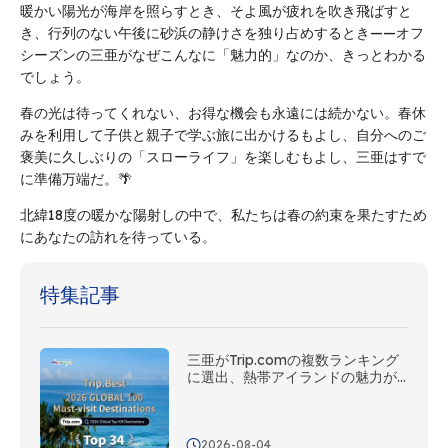
暖かい陽光が海岸を照らすとき、そよ風が疲れを吹き飛ばすと
き、行列のない午後に砂浜の静けさを独り占めするとき——オフ
シーズンの三亜がなぜこんなに「魅力的」なのか、きっとわかる
でしょう。
春の光は待ってくれない、お得な機会も永遠には続かない。春休
みを利用して子供と親子で学ぶ旅に出かけるもよし、自分へのご
褒美に久しぶりの「スローライフ」を楽しむもよし、三亜はすで
に準備万端だ。🌴
北緯18度の暖かな陽射しの中で、私たちは春の約束を果たすため
にあなたの訪れを待っている。
特集記事
三亜がTrip.comの複数ランキング
に選出、熱帯アイランドの魅力が
世界から評価
2026-08-04