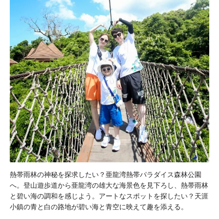
熱帯雨林の神秘を探求したい？亜龍湾熱帯パラダイス森林公園
へ。登山遊歩道から亜龍湾の雄大な海景色を見下ろし、熱帯雨林
と碧い海の調和を感じよう。アートなスポットを探したい？天涯
小鎮の青と白の路地が碧い海と青空に映えて趣を添える。