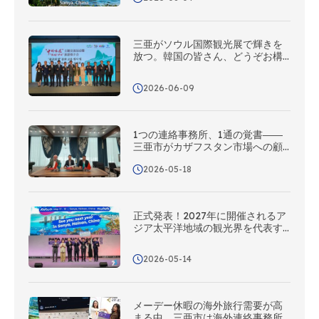
三亜がソウル国際観光展で輝きを
放つ。韓国の皆さん、どうぞお構
えなく – 三亜があなたをバカンス
へ誘います！
2026-06-09
1つの連絡事務所、1通の覚書――
三亜市がカザフスタン市場への顧
客開拓を本格化、中央アジアにお
2026-05-18
けるマーケティング・プロモーシ
ョンネットワークを全面的に構築
正式発表！2027年に開催されるア
ジア太平洋地域の観光界を代表す
るこの一大イベント、三亜でお会
いしましょう！
2026-05-14
メーデー休暇の海外旅行需要が高
まる中、三亜市は海外連絡事務所