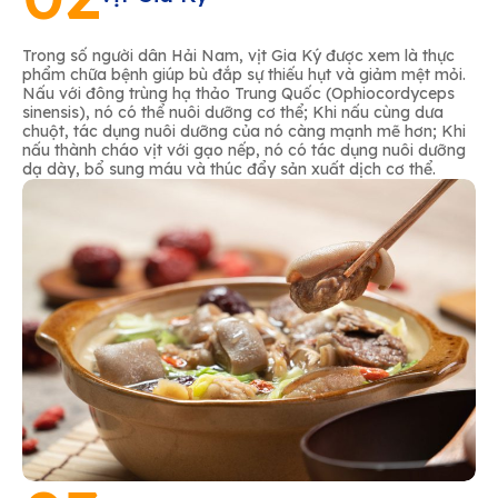
Trong số người dân Hải Nam, vịt Gia Ký được xem là thực
phẩm chữa bệnh giúp bù đắp sự thiếu hụt và giảm mệt mỏi.
Nấu với đông trùng hạ thảo Trung Quốc (Ophiocordyceps
sinensis), nó có thể nuôi dưỡng cơ thể; Khi nấu cùng dưa
chuột, tác dụng nuôi dưỡng của nó càng mạnh mẽ hơn; Khi
nấu thành cháo vịt với gạo nếp, nó có tác dụng nuôi dưỡng
dạ dày, bổ sung máu và thúc đẩy sản xuất dịch cơ thể.