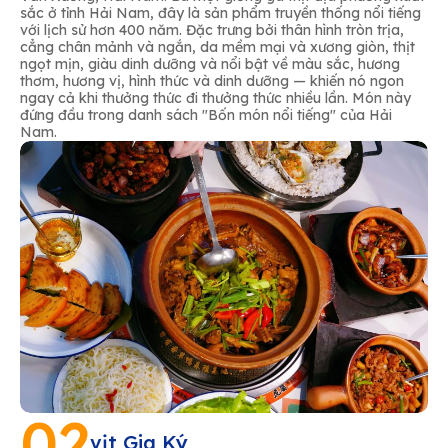
sắc ở tỉnh Hải Nam, đây là sản phẩm truyền thống nổi tiếng
với lịch sử hơn 400 năm. Đặc trưng bởi thân hình tròn trịa,
cẳng chân mảnh và ngắn, da mềm mại và xương giòn, thịt
ngọt mịn, giàu dinh dưỡng và nổi bật về màu sắc, hương
thơm, hương vị, hình thức và dinh dưỡng — khiến nó ngon
ngay cả khi thưởng thức đi thưởng thức nhiều lần. Món này
đứng đầu trong danh sách "Bốn món nổi tiếng" của Hải
Nam.
02
vịt Gia Ký