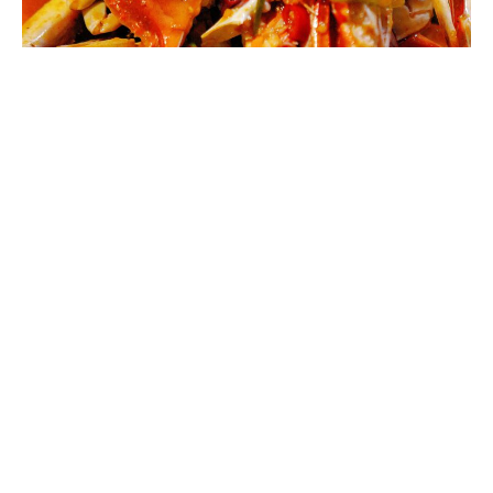
04
cua hele
Cua Hele là một giống hải sản địa phương tuyệt vời và là
sản phẩm truyền thống nổi tiếng ở tỉnh Hải Nam. Món này
nổi bật với thân hình đầy đặn, thịt mềm, hương vị ngon
miệng, trứng và mỡ đậm đà, mang lại giá trị dinh dưỡng
tuyệt vời. Với bốn đặc điểm nổi bật độc đáo—hương thơm,
sự tươi mát, mềm mại và giòn tan—món này nằm trong
danh sách "Tứ Món Nổi Tiếng" của Hải Nam và được biết
đến ngang hàng với Gà Wenchang và Thịt cừu Đông Sơn.