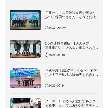
三亜がソウル国際観光展で輝きを
放つ。韓国の皆さん、どうぞお構
えなく – 三亜があなたをバカンス
へ誘います！
2026-06-09
1つの連絡事務所、1通の覚書――
三亜市がカザフスタン市場への顧
客開拓を本格化、中央アジアにお
2026-05-18
けるマーケティング・プロモーシ
ョンネットワークを全面的に構築
正式発表！2027年に開催されるア
ジア太平洋地域の観光界を代表す
るこの一大イベント、三亜でお会
いしましょう！
2026-05-14
メーデー休暇の海外旅行需要が高
まる中、三亜市は海外連絡事務所