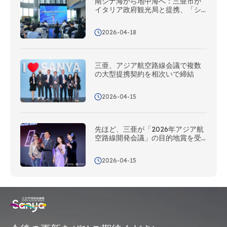
南シナ海から地中海へ：三亜市が
イタリア政府観光局と提携、「シ
ルクロード・ステーション」が本
日開所
2026-04-18
三亜、アジア航空路線会議で複数
の大型提携契約を相次いで締結
2026-04-15
先ほど、三亜が「2026年アジア航
空路線開発会議」の目的地賞を受
賞しました
2026-04-15