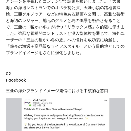
とシーンを重視したコンテンツで話題を喚起しました。「大東
海」の海辺レストランでのオペラ初公演、天涯小鎮の路地裏探
検、三亜グルメツアーなどの特色ある動画を公開し、高雅な芸術
と海辺のレジャー、地元のグルメと島の風景を融合させること
で、三亜の「暖かい冬」が持つ「リラックス感」を的確に伝えま
した。強烈な視覚的コントラストと没入型体験を通じて、海外ユ
ーザーの「三亜の暖かい冬の旅」への憧れを成功裏に喚起し、
「熱帯の海辺＋高品質なライフスタイル」という目的地としての
ブランドイメージをさらに強化しました。
02
Facebook：
三亜の海外ブランドイメージ発信における中核的な窓口