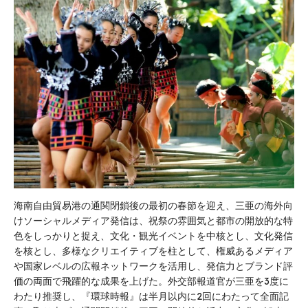
海南自由貿易港の通関閉鎖後の最初の春節を迎え、三亜の海外向
けソーシャルメディア発信は、祝祭の雰囲気と都市の開放的な特
色をしっかりと捉え、文化・観光イベントを中核とし、文化発信
を核とし、多様なクリエイティブを柱として、権威あるメディア
や国家レベルの広報ネットワークを活用し、発信力とブランド評
価の両面で飛躍的な成果を上げた。外交部報道官が三亜を3度に
わたり推奨し、『環球時報』は半月以内に2回にわたって全面記