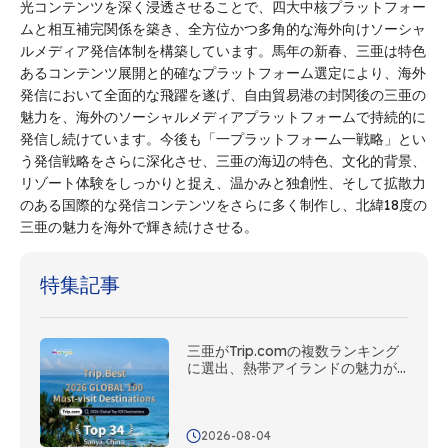
光コンテンツを深く浸透させることで、四大中核プラットフォー
ムと相互補完関係を築き、全方位かつ多角的な海外向けソーシャ
ルメディア発信体制を構築しています。馬年の新春、三亜は特色
あるコンテンツ展開と的確なプラットフォーム選定により、海外
発信において全面的な飛躍を遂げ、自由貿易港の封関後の三亜の
魅力を、海外のソーシャルメディアプラットフォームで持続的に
発信し続けています。今後も「一プラットフォーム一戦略」とい
う発信戦略をさらに深化させ、三亜の海辺の特色、文化的背景、
リゾート体験をしっかりと捉え、温かみと独創性、そして拡散力
のある国際的な発信コンテンツをさらに多く制作し、北緯18度の
三亜の魅力を海外で輝き続けさせる。
特集記事
三亜がTrip.comの複数ランキング
に選出、熱帯アイランドの魅力が
世界から評価
2026-08-04