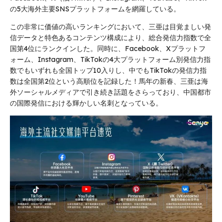
の5大海外主要SNSプラットフォームを網羅している。
この非常に価値の高いランキングにおいて、三亜は目覚ましい発
信データと特色あるコンテンツ構成により、総合発信力指数で全
国第4位にランクインした。同時に、Facebook、Xプラットフ
ォーム、Instagram、TikTokの4大プラットフォーム別発信力指
数でもいずれも全国トップ10入りし、中でもTikTokの発信力指
数は全国第2位という高順位を記録した！馬年の新春、三亜は海
外ソーシャルメディアで引き続き話題をさらっており、中国都市
の国際発信における輝かしい名刺となっている。