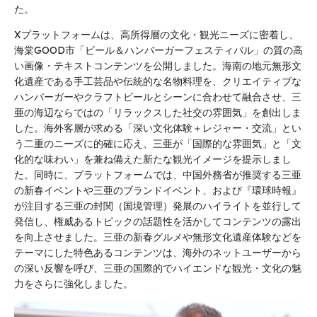
た。
Xプラットフォームは、高所得層の文化・観光ニーズに密着し、
海棠GOOD市「ビール＆ハンバーガーフェスティバル」の質の高
い画像・テキストコンテンツを公開しました。海南の地元無形文
化遺産である手工芸品や伝統的な名物料理を、クリエイティブな
ハンバーガーやクラフトビールとシーンに合わせて融合させ、三
亜の海辺ならではの「リラックスした社交の雰囲気」を創出しま
した。海外客層が求める「深い文化体験＋レジャー・交流」とい
う二重のニーズに的確に応え、三亜が「国際的な雰囲気」と「文
化的な味わい」を兼ね備えた新たな観光イメージを提示しまし
た。同時に、プラットフォームでは、中国外務省が推奨する三亜
の新春イベントや三亜のブランドイベント、および『環球時報』
が注目する三亜の封関（国境管理）発展のハイライトを並行して
発信し、権威あるトピックの話題性を活かしてコンテンツの露出
を向上させました。三亜の新春グルメや無形文化遺産体験などを
テーマにした特色あるコンテンツは、海外のネットユーザーから
の深い反響を呼び、三亜の国際的でハイエンドな観光・文化の魅
力をさらに強化しました。