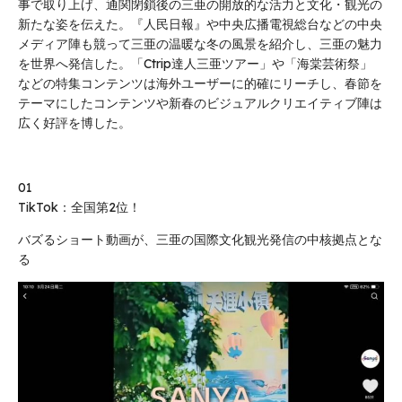
事で取り上げ、通関閉鎖後の三亜の開放的な活力と文化・観光の
新たな姿を伝えた。『人民日報』や中央広播電視総台などの中央
メディア陣も競って三亜の温暖な冬の風景を紹介し、三亜の魅力
を世界へ発信した。「Ctrip達人三亜ツアー」や「海棠芸術祭」
などの特集コンテンツは海外ユーザーに的確にリーチし、春節を
テーマにしたコンテンツや新春のビジュアルクリエイティブ陣は
広く好評を博した。
01
TikTok：全国第2位！
バズるショート動画が、三亜の国際文化観光発信の中核拠点とな
る