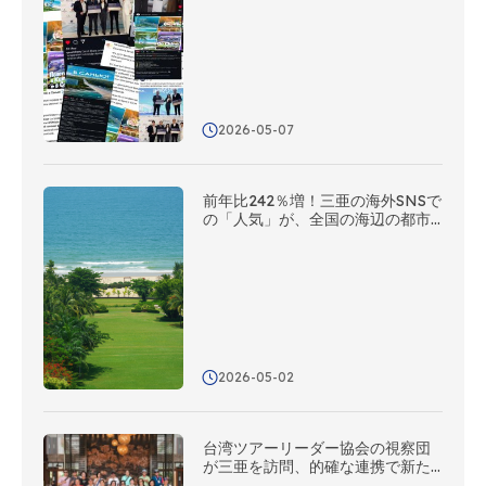
のネットワークを活用し、多角的
な海外広報を展開している
2026-05-07
前年比242％増！三亜の海外SNSで
の「人気」が、全国の海辺の都市
の中で第2位に
2026-05-02
台湾ツアーリーダー協会の視察団
が三亜を訪問、的確な連携で新た
な協力の可能性を切り拓く！