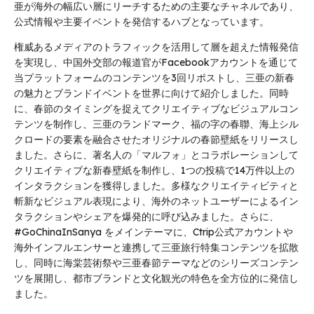
亜が海外の幅広い層にリーチするための主要なチャネルであり、
公式情報や主要イベントを発信するハブとなっています。
権威あるメディアのトラフィックを活用して層を超えた情報発信
を実現し、中国外交部の報道官がFacebookアカウントを通じて
当プラットフォームのコンテンツを3回リポストし、三亜の新春
の魅力とブランドイベントを世界に向けて紹介しました。同時
に、春節のタイミングを捉えてクリエイティブなビジュアルコン
テンツを制作し、三亜のランドマーク、福の字の春聯、海上シル
クロードの要素を融合させたオリジナルの春節壁紙をリリースし
ました。さらに、著名人の「マルフォ」とコラボレーションして
クリエイティブな新春壁紙を制作し、1つの投稿で14万件以上の
インタラクションを獲得しました。多様なクリエイティビティと
斬新なビジュアル表現により、海外のネットユーザーによるイン
タラクションやシェアを爆発的に呼び込みました。さらに、
#GoChinaInSanya をメインテーマに、Ctrip公式アカウントや
海外インフルエンサーと連携して三亜旅行特集コンテンツを拡散
し、同時に海棠芸術祭や三亜春節テーマなどのシリーズコンテン
ツを展開し、都市ブランドと文化観光の特色を全方位的に発信し
ました。