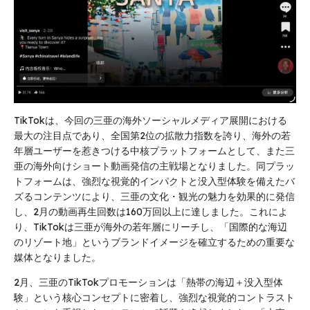
TikTokは、今回の三亜の海外ソーシャルメディア展開における
最大の注目点であり、全国第2位の拡散力指数を誇り、海外の若
年層ユーザーを惹きつける中核プラットフォームとして、また三
亜の海外向けショート動画発信の主戦場となりました。同プラッ
トフォームは、強烈な視覚的インパクトと没入型体験を備えたバ
ズるコンテンツにより、三亜の文化・観光の魅力を効果的に発信
し、2月の動画再生回数は160万回以上に達しました。これによ
り、TikTokは三亜が海外の若年層にリーチし、「国際的な海辺
のリゾート地」というブランドイメージを確立するための重要な
媒体となりました。
2月、三亜のTikTokプロモーションは「熱帯の海辺＋没入型体
験」という核心コンセプトに密着し、強烈な視覚的コントラスト